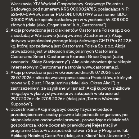
Warszawie, XIV Wydział Gospodarczy Krajowego Rejestru
Sądowego, pod numerem KRS 0000024785, posiadająca NIP:
526-10-09-959, numer REGON: 010817199 oraz numer BDO:
000009159, o kapitale zakładowym w wysokości 54 808 000
złotych (dalej jako „Organizator” lub „Castorama”).
Akcja prowadzona jest dla klientów Castorama Polska sp. z o.o.
z siedzibą w Warszawie (dalej zwanej: „Castorama”). Akcja
dotyczy wysokoelastycznego kleju żelowego CM17 Pro S1 22,5
kg, której sprzedawcą jest Castorama Polska Sp. z o.o. Akcja
prowadzona jest w sklepach stacjonarnych Castorama,
Castorama Smart, Castorama Express i Brico Depot (dalej
zwanych: „Sklep Stacjonarny”). Akcja nie obowiązuje w sklepie
internetowym Castorama na stronie www.castorama.pl.
Akcja prowadzona jest w okresie od dnia 08.07.2026 r. do
28.07.2026 r. albo do wyczerpania zapasu Produktów, o których
mowa w § 2 ust. 1 Regulaminu (dalej jako „Okres Akcji”), z
zastrzeżeniem, że uzyskane w ramach Akcji kupony zniżkowe
mogą być wykorzystywane przy zakupach w okresie od
29.07.2026 r. do 27.08.2026 r. (dalej jako „Termin Ważności
Kuponów”).
Uczestnikami Akcji mogą być osoby fizyczne będące
przedsiębiorcami, osoby prawne lub jednostki organizacyjne
nieposiadające osobowości prawnej, prowadzące działalność
gospodarczą, które dokonały prawidłowej Rejestracji w
programie CastoPro za pośrednictwem Strony Programu lub
Aplikacji Mobilnej CastoPro (dalej jako „Klient” lub „Uczestnik”),