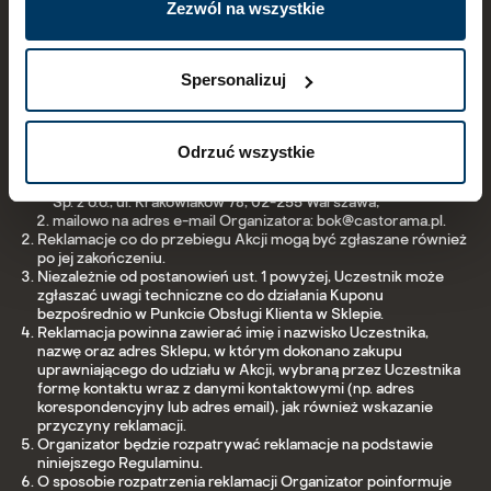
późniejszej edycji preferencji dostępne są w
polityce
Zezwól na wszystkie
przedmiotem obrotu.
prywatności.
§ 4
Spersonalizuj
Postępowanie reklamacyjne co do
przebiegu Akcji
Odrzuć wszystkie
Reklamacje co do przebiegu Akcji mogą być zgłaszane:
pisemnie listem na adres Organizatora: Castorama Polska
Sp. z o.o., ul. Krakowiaków 78, 02-255 Warszawa;
mailowo na adres e-mail Organizatora: bok@castorama.pl.
Reklamacje co do przebiegu Akcji mogą być zgłaszane również
po jej zakończeniu.
Niezależnie od postanowień ust. 1 powyżej, Uczestnik może
zgłaszać uwagi techniczne co do działania Kuponu
bezpośrednio w Punkcie Obsługi Klienta w Sklepie.
Reklamacja powinna zawierać imię i nazwisko Uczestnika,
nazwę oraz adres Sklepu, w którym dokonano zakupu
uprawniającego do udziału w Akcji, wybraną przez Uczestnika
formę kontaktu wraz z danymi kontaktowymi (np. adres
korespondencyjny lub adres email), jak również wskazanie
przyczyny reklamacji.
Organizator będzie rozpatrywać reklamacje na podstawie
niniejszego Regulaminu.
O sposobie rozpatrzenia reklamacji Organizator poinformuje