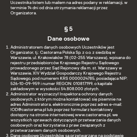
Uczestnika listem lub mailem na adres podany w reklamacji, w
terminie 14 dni od dnia otrzymania reklamacji przez
Organizatora.
§ 5
Dane osobowe
Administratorem danych osobowych Uczestników jest
Organizator, tj.: Castorama Polska Sp. z o.o. z siedzibą w
Warszawie, ul. Krakowiaków 78 (02-255 Warszawa), wpisana do
rejestru przedsiębiorców Krajowego Rejestru Sądowego
prowadzonego przez Sąd Rejonowy dla m. st. Warszawy w
Warszawie, XIV Wydział Gospodarczy Krajowego Rejestru
Sądowego, pod numerem KRS 0000024785, posiadająca NIP:
526-10-09-959 i numer REGON: 010817199, o kapitale
zakładowym w wysokości 54.808.000 złotych.
Administrator wyznaczył Inspektora ochrony danych
osobowych, z którym można kontaktować się pisemnie na
adres Administratora, elektronicznie poprzez adres e-mail:
IOD@castorama.pl lub poprzez formularz kontaktowy
dostępny na stronie internetowej www.castorama.pl, we
wszystkich sprawach dotyczących przetwarzania danych
osobowych oraz korzystania z praw związanych z
przetwarzaniem danych osobowych.
Dane osobowe Uczestników są przetwarzane na podstawie