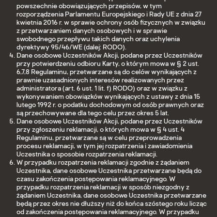
powszechnie obowiązujących przepisów, w tym
rozporządzenia Parlamentu Europejskiego i Rady UE z dnia 27
kwietnia 2016 r. w sprawie ochrony osób fizycznych w związku
z przetwarzaniem danych osobowych i w sprawie
swobodnego przepływu takich danych oraz uchylenia
dyrektywy 95/46/WE (dalej: RODO).
Dane osobowe Uczestników Akcji, podane przez Uczestników
przy potwierdzeniu odbioru Karty, o którym mowa w § 2 ust.
6,7,8 Regulaminu, przetwarzane są do celów wynikających z
prawnie uzasadnionych interesów realizowanych przez
administratora (art. 6 ust. 1 lit. f) RODO) oraz w związku z
wykonywaniem obowiązków wynikających z ustawy z dnia 15
lutego 1992 r. o podatku dochodowym od osób prawnych oraz
są przechowywane dla tego celu przez okres 5 lat.
Dane osobowe Uczestników Akcji, podane przez Uczestników
przy zgłoszeniu reklamacji, o których mowa w § 4 ust. 4
Regulaminu, przetwarzane są w celu przeprowadzenia
procesu reklamacji, w tym jej rozpatrzenia i zawiadomienia
Uczestnika o sposobie rozpatrzenia reklamacji.
W przypadku rozpatrzenia reklamacji zgodnie z żądaniem
Uczestnika, dane osobowe Uczestnika przetwarzane będą do
czasu zakończenia postępowania reklamacyjnego. W
przypadku rozpatrzenia reklamacji w sposób niezgodny z
żądaniem Uczestnika, dane osobowe Uczestnika przetwarzane
będą przez okres nie dłuższy niż do końca szóstego roku licząc
od zakończenia postępowania reklamacyjnego. W przypadku