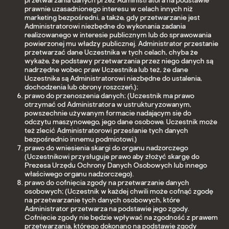
przetwarzania danych przez Administratora na podstawie
prawnie uzasadnionego interesu w celach innych niż
marketing bezpośredni, a także, gdy przetwarzanie jest
Administratorowi niezbędne do wykonania zadania
realizowanego w interesie publicznym lub do sprawowania
powierzonej mu władzy publicznej. Administrator przestanie
przetwarzać dane Uczestnika w tych celach, chyba że
wykaże, że podstawy przetwarzania przez niego danych są
nadrzędne wobec praw Uczestnika lub też, że dane
Uczestnika są Administratorowi niezbędne do ustalenia,
dochodzenia lub obrony roszczeń.);
prawo do przenoszenia danych; (Uczestnik ma prawo
otrzymać od Administratora w ustrukturyzowanym,
powszechnie używanym formacie nadającym się do
odczytu maszynowego, jego dane osobowe. Uczestnik może
też zlecić Administratorowi przesłanie tych danych
bezpośrednio innemu podmiotowi.)
prawo do wniesienia skargi do organu nadzorczego
(Uczestnikowi przysługuje prawo aby złożyć skargę do
Prezesa Urzędu Ochrony Danych Osobowych lub innego
właściwego organu nadzorczego).
prawo do cofnięcia zgody na przetwarzanie danych
osobowych; (Uczestnik w każdej chwili może cofnąć zgodę
na przetwarzanie tych danych osobowych, które
Administrator przetwarza na podstawie jego zgody.
Cofnięcie zgody nie będzie wpływać na zgodność z prawem
przetwarzania, którego dokonano na podstawie zgody