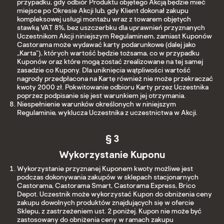
przypadku, gdy odbiór Produktu objętego Akcją będzie mieć
miejsce po Okresie Akcji lub, gdy Klient dokonał zakupu
kompleksowej usługi montażu wraz z towarem objętych
stawką VAT 8%, bez uszczerbku dla uprawnień przyznanych
Uczestnikom Akcji niniejszym Regulaminem, zamiast Kuponów
Castorama może wydawać karty podarunkowe (dalej jako
„Karta”), których wartość będzie tożsama, co w przypadku
Kuponów oraz które mogą zostać zrealizowane na tej samej
zasadzie co Kupony. Dla uniknięcia wątpliwości wartość
nagrody przedpłacona na Kartę również nie może przekraczać
kwoty 2000 zł. Pokwitowanie odbioru Karty przez Uczestnika
poprzez podpisanie się jest warunkiem jej otrzymania.
Niespełnienie warunków określonych w niniejszym
Regulaminie, wyklucza Uczestnika z uczestnictwa w Akcji.
§ 3
Wykorzystanie Kuponu
Wykorzystanie przyznanej Kuponem kwoty możliwe jest
podczas dokonywania zakupów w sklepach stacjonarnych
Castorama, Castorama Smart, Castorama Express, Brico
Depot. Uczestnik może wykorzystać Kupon do obniżenia ceny
zakupu dowolnych produktów znajdujących się w ofercie
Sklepu, z zastrzeżeniem ust. 2 poniżej. Kupon nie może być
zastosowany do obniżenia ceny w ramach zakupu