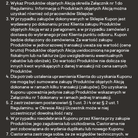
Wykaz Produktów objętych Akcją określa Załącznik nr 1 do
Regulaminu. Informację o Produktach objętych Akcją można
uzyskać również od pracowników Sklepów.
W przypadku zakupów dokonywanych w Sklepie Kupon jest
wydawany po dokonaniu przez Klienta zakupu Produktów
objętych Akcją wraz z paragonem, a w przypadku zamówień z
dostawą do wybranego przez Klienta punktu odbioru, Kupon
będzie dołączony do zamówienia. Za wartość zakupu
Produktów w jednorazowej transakcji uważa się wartość (cenę
brutto) Produktów objętych Akcją uwidocznioną na paragonie
fiskalnym lub na fakturze (po uwzględnieniu ewentualnych
rabatów lub obniżek). Do wartości Produktów nie dolicza się
innych kwot wynikających z danej transakcji niż cena samych
Produktów.
Dla potrzeb ustalenia uprawnienia Klienta do uzyskania Kuponu
nie mogą być sumowane zakupy Produktów objętych Akcją
dokonane w ramach kilku transakcji (zakupów). Do uzyskania
Kuponu upoważnia jedynie zakup Produktów wskazanych w
Załączniku nr 1 dokonany w ramach jednej transakcji.
Z zastrzeżeniem postanowień § 1 ust. 3 i 4 oraz § 2 ust. 1
Regulaminu, w Okresie Akcji Uczestnik może w niej
uczestniczyć dowolną ilość razy.
W przypadku nieodebrania Kuponu przez Klienta przy zakupie
Produktów, jego zagubienia lub uszkodzenia, Castorama nie
jest zobowiązana do wydania duplikatu lub nowego Kuponu.
Castorama zastrzega sobie, że ze względów technicznych, w