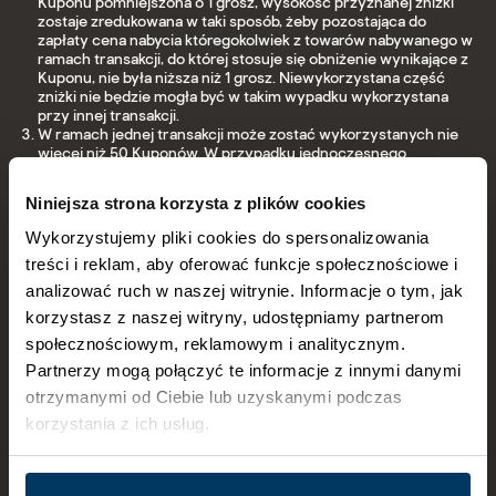
Kuponu pomniejszona o 1 grosz, wysokość przyznanej zniżki
zostaje zredukowana w taki sposób, żeby pozostająca do
zapłaty cena nabycia któregokolwiek z towarów nabywanego w
ramach transakcji, do której stosuje się obniżenie wynikające z
Kuponu, nie była niższa niż 1 grosz. Niewykorzystana część
zniżki nie będzie mogła być w takim wypadku wykorzystana
przy innej transakcji.
W ramach jednej transakcji może zostać wykorzystanych nie
więcej niż 50 Kuponów. W przypadku jednoczesnego
wykorzystania kilku Kuponów w jednej transakcji § 3 ust. 2
stosuje się odpowiednio (wartość przyznanych zniżek
Niniejsza strona korzysta z plików cookies
wartościowych wynikających z zastosowania kilku Kuponów
jest w takim przypadku sumowana).
Wykorzystujemy pliki cookies do spersonalizowania
Kupony mogą zostać wykorzystane w terminie 29.07.2026-
treści i reklam, aby oferować funkcje społecznościowe i
27.08.2026 r.
W celu usunięcia wątpliwości Kupony stanowią udzielenie
analizować ruch w naszej witrynie. Informacje o tym, jak
zniżki na produkty możliwe do wykorzystania w ramach
korzystasz z naszej witryny, udostępniamy partnerom
zakupów w Sklepach i jako takie nie podlegają wymianie na
gotówkę.
społecznościowym, reklamowym i analitycznym.
Rabaty wynikające z Kuponów nie mogą być używane w jednej
Partnerzy mogą połączyć te informacje z innymi danymi
transakcji z kuponami procentowymi (tj. kuponami
otrzymanymi od Ciebie lub uzyskanymi podczas
obniżającymi ceny o określony procent ceny zakupu)
upoważniającymi do zniżek w Sklepach (rabaty wynikające z
korzystania z ich usług.
Kuponów nie sumują się z rabatami procentowymi).
Kupony nie mogą być przekazywane na rzecz innych osób niż
Klient, który dokonał zakupu Produktów, w związku z którym
Szczegóły dotyczące plików cookies oraz możliwość
wydany został Kupon. W szczególności Kupony nie mogą być