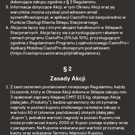
dokonujące zakupu zgodnie z § 2 Regulaminu.
Informacje dotyczące Akcji, w tym Okresu Akcji oraz jej
warunków, można uzyskać pod adresem email:
system@castopro.pl, w aplikacji CastoPro lub bezpośrednio w
Punkcie Obsługi Klienta Sklepu Stacjonarnego.
Akcja nie łączy się z innymi akcjami handlowymi w Sklepach
Stacjonarnych. Akcja łączy się z przysługującym rabatem w
ramach programu CastoPro (5% lub 10%), przysługującym
zgodnie z Regulaminem Programu Lojalnościowego CastoPro i
Aplikacji Mobilnej CastoPro dostępnym pod adresem
(https://castopro.castorama.pl/pl/allregulations).
§ 2
Zasady Akcji
Z zastrzeżeniem postanowień niniejszego Regulaminu, każdy
Uczestnik, który w Okresie Akcji dokona w Sklepie zakupu min.
3 opakowań zaprawy klejącej CM17 22,5 kg, objętego Akcją
(dalej jako „Produkty”), będzie uprawniony do otrzymania
nagrody w postaci kuponu zniżkowego na kolejne zakupy o
wartości 50 zł (słownie: pięćdziesiąt) złotych (dalej jako
„Kupon”), jednakże wartość nagrody w postaci Kuponu nie
może przekraczać kwoty 2000 zł. Kupon zostaje wydany wraz
z paragonem. Na Kuponie wskazana jest wartość przyznanej
kwoty oraz wskazanie Terminu Ważności Kuponu.