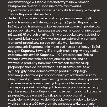
dokonywanego w Sklepie Internetowym lub w ramach
zakupów na telefon. Kupon nie może być również
wykorzystany w celu obniżenia ceny dla transakcji, w związku
z którą Kupon został wydany.
Jeden Kupon może zostać wykorzystany w ramach tylko
jednej transakcji w Sklepie, przy czym (i) jeden Kupon może
być użyty do transakcji, w której cena zakupionych produktów
(przed obniżką wynikającą z zastosowania Kuponu) nie będzie
niższa niż 51 złotych brutto, a (ii) w przypadku użycia do jednej
transakcji kilku Kuponów – wartość zakupionych w ramach
transakcji produktów (przed obniżką wynikającą z
zastosowania Kuponów) nie może być niższa niż iloczyn ilości
użytych Kuponów i kwoty 51 złotych brutto (np. w przypadku
zastosowania dwóch Kuponów - 102 złote brutto). Zniżka
wartościowa zostanie proporcjonalnie rozdzielona na
wszystkie produkty nabywane w ramach tej transakcji,
proporcjonalnie do ich wartości, z zastrzeżeniem, że w
sytuacji, gdy cena jednostkowego produktu objętego
transakcją obliczona po proporcjonalnym rozdzieleniu zniżki
obejmowałaby ułamkowe części grosza, cena takiego produktu
zostanie zaokrąglona do pełnych groszy. Cena nabycia
żadnego z produktów objętych transakcją po obniżeniu ceny
wynikającej z użycia Kuponu nie może być niższa niż 1 grosz. W
przypadku, gdy wartość zniżki po jej proporcjonalnym
rozdzieleniu w stosunku do któregokolwiek produktu byłaby
większa niż wartość towaru nabywanego z wykorzystaniem