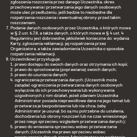
zgłoszenia roszczenia przez danego Uczestnika, okres
przechowywania i przetwarzania jego danych osobowych
może ulec przedłużeniu, jeśli będzie to niezbędne dla
rozpatrzenia roszczenia i ewentualnej obrony przed takim
roszczeniem.
Podanie danych osobowych przez Uczestnika, o których mowa
w § 2 ust. 6,7,8, a także danych, o których mowa w § 4 ust. 4
Regulaminu jest dobrowolne, jakkolwiek konieczne do: wydania
Karty, zgłoszenia reklamacji, jej rozpatrzenia przez
Organizatora, a także zawiadomienia Uczestnika o sposobie
rozpatrzenia reklamacji.
Uczestnikowi przysługuje:
prawo dostępu do swoich danych oraz otrzymania ich kopii;
prawo do sprostowania (poprawiania) swoich danych;
prawo do usunięcia danych;
ograniczenia przetwarzania danych; (Uczestnik może
zażądać ograniczenia przetwarzania danych osobowych
wyłącznie do ich przechowywania lub wykonywania
uzgodnionych z nim działań, jeżeli zdaniem Uczestnika
Administrator posiada nieprawidłowe dane na jego temat lub
przetwarza je bezpodstawnie lub nie chce, żeby
Administrator je usunął, bo są mu potrzebne do ustalenia,
dochodzenia lub obrony roszczeń lub na czas wniesionego
przez niego sprzeciwu względem przetwarzania danych.);
prawo do wniesienia sprzeciwu wobec przetwarzania
danych; (Uczestnik ma prawo sprzeciwu wobec