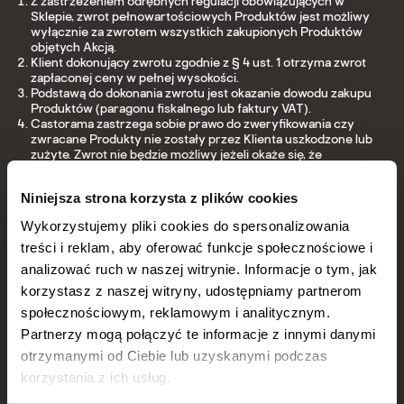
Z zastrzeżeniem odrębnych regulacji obowiązujących w
Sklepie, zwrot pełnowartościowych Produktów jest możliwy
wyłącznie za zwrotem wszystkich zakupionych Produktów
objętych Akcją.
Klient dokonujący zwrotu zgodnie z § 4 ust. 1 otrzyma zwrot
zapłaconej ceny w pełnej wysokości.
Podstawą do dokonania zwrotu jest okazanie dowodu zakupu
Produktów (paragonu fiskalnego lub faktury VAT).
Castorama zastrzega sobie prawo do zweryfikowania czy
zwracane Produkty nie zostały przez Klienta uszkodzone lub
zużyte. Zwrot nie będzie możliwy jeżeli okaże się, że
którykolwiek z Produktów został uszkodzony lub zużyty.
Zasady dotyczące dokonywania zwrotów nie wyłączają
Niniejsza strona korzysta z plików cookies
uprawnień wynikających z tytułu rękojmi i tytułu gwarancji. W
szczególności § 4 ust. 3 nie dotyczy zwrotów dokonywanych
Wykorzystujemy pliki cookies do spersonalizowania
na podstawie ustawowych uprawnień konsumenta.
treści i reklam, aby oferować funkcje społecznościowe i
analizować ruch w naszej witrynie. Informacje o tym, jak
§ 5
korzystasz z naszej witryny, udostępniamy partnerom
Dane osobowe
społecznościowym, reklamowym i analitycznym.
Administratorem danych osobowych Uczestników jest
Partnerzy mogą połączyć te informacje z innymi danymi
Organizator, tj.: Castorama Polska Sp. z o.o. z siedzibą w
otrzymanymi od Ciebie lub uzyskanymi podczas
Warszawie, ul. Krakowiaków 78 (02-255 Warszawa), wpisana do
korzystania z ich usług.
rejestru przedsiębiorców Krajowego Rejestru Sądowego
prowadzonego przez Sąd Rejonowy dla m. st. Warszawy w