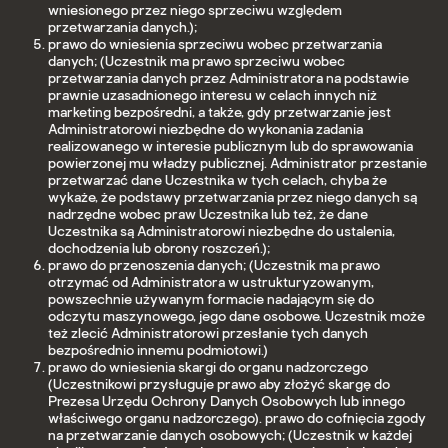
wniesionego przez niego sprzeciwu względem
przetwarzania danych.);
prawo do wniesienia sprzeciwu wobec przetwarzania
danych; (Uczestnik ma prawo sprzeciwu wobec
przetwarzania danych przez Administratora na podstawie
prawnie uzasadnionego interesu w celach innych niż
marketing bezpośredni, a także, gdy przetwarzanie jest
Administratorowi niezbędne do wykonania zadania
realizowanego w interesie publicznym lub do sprawowania
powierzonej mu władzy publicznej. Administrator przestanie
przetwarzać dane Uczestnika w tych celach, chyba że
wykaże, że podstawy przetwarzania przez niego danych są
nadrzędne wobec praw Uczestnika lub też, że dane
Uczestnika są Administratorowi niezbędne do ustalenia,
dochodzenia lub obrony roszczeń.);
prawo do przenoszenia danych; (Uczestnik ma prawo
otrzymać od Administratora w ustrukturyzowanym,
powszechnie używanym formacie nadającym się do
odczytu maszynowego, jego dane osobowe. Uczestnik może
też zlecić Administratorowi przesłanie tych danych
bezpośrednio innemu podmiotowi.)
prawo do wniesienia skargi do organu nadzorczego
(Uczestnikowi przysługuje prawo aby złożyć skargę do
Prezesa Urzędu Ochrony Danych Osobowych lub innego
właściwego organu nadzorczego). prawo do cofnięcia zgody
na przetwarzanie danych osobowych; (Uczestnik w każdej