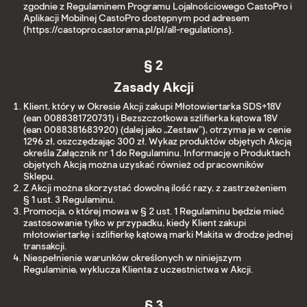
zgodnie z Regulaminem Programu Lojalnościowego CastoPro i
Aplikacji Mobilnej CastoPro dostępnym pod adresem
(https://castopro.castorama.pl/pl/all-regulations).
§ 2
Zasady Akcji
Klient, który w Okresie Akcji zakupi Młotowiertarka SDS+18V
(ean 0088381720731) i Bezszczotkowa szlifierka kątowa 18V
(ean 0088381683920) (dalej jako „Zestaw”), otrzyma je w cenie
1296 zł, oszczędzając 300 zł. Wykaz produktów objętych Akcją
określa Załącznik nr 1 do Regulaminu. Informację o Produktach
objętych Akcją można uzyskać również od pracowników
Sklepu.
Z Akcji można skorzystać dowolną ilość razy, z zastrzeżeniem
§ 1 ust. 3 Regulaminu.
Promocja, o której mowa w § 2 ust. 1 Regulaminu będzie mieć
zastosowanie tylko w przypadku, kiedy Klient zakupi
młotowiertarkę i szlifierkę kątową marki Makita w drodze jednej
transakcji.
Niespełnienie warunków określonych w niniejszym
Regulaminie, wyklucza Klienta z uczestnictwa w Akcji.
§ 3