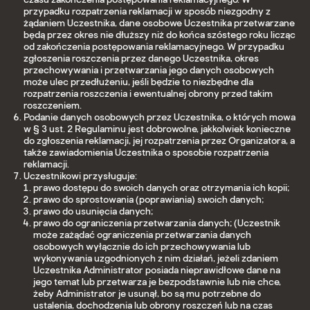
przypadku rozpatrzenia reklamacji w sposób niezgodny z
żądaniem Uczestnika, dane osobowe Uczestnika przetwarzane
będą przez okres nie dłuższy niż do końca szóstego roku licząc
od zakończenia postępowania reklamacyjnego. W przypadku
zgłoszenia roszczenia przez danego Uczestnika, okres
przechowywania i przetwarzania jego danych osobowych
może ulec przedłużeniu, jeśli będzie to niezbędne dla
rozpatrzenia roszczenia i ewentualnej obrony przed takim
roszczeniem.
Podanie danych osobowych przez Uczestnika, o których mowa
w § 3 ust. 2 Regulaminu jest dobrowolne, jakkolwiek konieczne
do zgłoszenia reklamacji, jej rozpatrzenia przez Organizatora, a
także zawiadomienia Uczestnika o sposobie rozpatrzenia
reklamacji.
Uczestnikowi przysługuje:
prawo dostępu do swoich danych oraz otrzymania ich kopii;
prawo do sprostowania (poprawiania) swoich danych;
prawo do usunięcia danych;
prawo do ograniczenia przetwarzania danych; (Uczestnik
może zażądać ograniczenia przetwarzania danych
osobowych wyłącznie do ich przechowywania lub
wykonywania uzgodnionych z nim działań, jeżeli zdaniem
Uczestnika Administrator posiada nieprawidłowe dane na
jego temat lub przetwarza je bezpodstawnie lub nie chce,
żeby Administrator je usunął, bo są mu potrzebne do
ustalenia, dochodzenia lub obrony roszczeń lub na czas