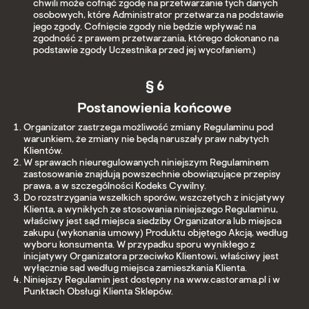
chwili może cofnąć zgodę na przetwarzanie tych danych
osobowych, które Administrator przetwarza na podstawie
jego zgody. Cofnięcie zgody nie będzie wpływać na
zgodność z prawem przetwarzania, którego dokonano na
podstawie zgody Uczestnika przed jej wycofaniem.)
§ 6
Postanowienia końcowe
Organizator zastrzega możliwość zmiany Regulaminu pod
warunkiem, że zmiany nie będą naruszały praw nabytych
Klientów.
W sprawach nieuregulowanych niniejszym Regulaminem
zastosowanie znajdują powszechnie obowiązujące przepisy
prawa, a w szczególności Kodeks Cywilny.
Do rozstrzygania wszelkich sporów, wszczętych z inicjatywy
Klienta, a wynikłych ze stosowania niniejszego Regulaminu,
właściwy jest sąd miejsca siedziby Organizatora lub miejsca
zakupu (wykonania umowy) Produktu objętego Akcją, według
wyboru konsumenta. W przypadku sporu wynikłego z
inicjatywy Organizatora przeciwko Klientowi, właściwy jest
wyłącznie sąd według miejsca zamieszkania Klienta.
Niniejszy Regulamin jest dostępny na www.castorama.pl i w
Punktach Obsługi Klienta Sklepów.