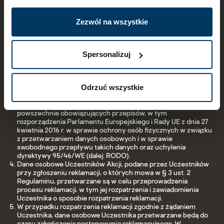
Warszawie, XIV Wydział Gospodarczy Krajowego Rejestru
Szczegóły dotyczące plików cookies oraz możliwość
Sądowego, pod numerem KRS 0000024785, posiadająca NIP:
526- 10-09-959 i numer REGON: 010817199, o kapitale
późniejszej edycji preferencji dostępne są w
polityce
Zezwól na wszystkie
zakładowym w wysokości 54.808.000 złotych.
prywatności.
Administrator wyznaczył Inspektora ochrony danych
osobowych, z którym można kontaktować się pisemnie na
adres Administratora, elektronicznie poprzez adres e-mail:
Spersonalizuj
IOD@castorama.pl lub poprzez formularz kontaktowy
dostępny na stronie internetowej www.castorama.pl, we
wszystkich sprawach dotyczących przetwarzania danych
Odrzuć wszystkie
osobowych oraz korzystania z praw związanych z
przetwarzaniem danych osobowych.
Dane osobowe Uczestników są przetwarzane na podstawie
powszechnie obowiązujących przepisów, w tym
rozporządzenia Parlamentu Europejskiego i Rady UE z dnia 27
kwietnia 2016 r. w sprawie ochrony osób fizycznych w związku
z przetwarzaniem danych osobowych i w sprawie
swobodnego przepływu takich danych oraz uchylenia
dyrektywy 95/46/WE (dalej: RODO).
Dane osobowe Uczestników Akcji, podane przez Uczestników
przy zgłoszeniu reklamacji, o których mowa w § 3 ust. 2
Regulaminu, przetwarzane są w celu przeprowadzenia
procesu reklamacji, w tym jej rozpatrzenia i zawiadomienia
Uczestnika o sposobie rozpatrzenia reklamacji.
W przypadku rozpatrzenia reklamacji zgodnie z żądaniem
Uczestnika, dane osobowe Uczestnika przetwarzane będą do
czasu zakończenia postępowania reklamacyjnego. W