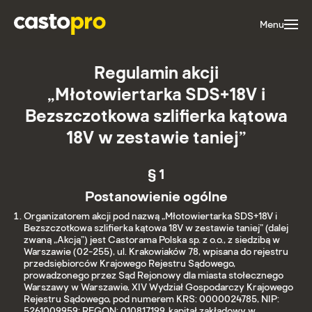
Menu
Regulamin akcji
„Młotowiertarka SDS+18V i
Bezszczotkowa szlifierka kątowa
18V w zestawie taniej”
§ 1
Postanowienie ogólne
Organizatorem akcji pod nazwą „Młotowiertarka SDS+18V i
Bezszczotkowa szlifierka kątowa 18V w zestawie taniej” (dalej
zwaną „Akcją”) jest Castorama Polska sp. z o.o., z siedzibą w
Warszawie (02-255), ul. Krakowiaków 78, wpisana do rejestru
przedsiębiorców Krajowego Rejestru Sądowego,
prowadzonego przez Sąd Rejonowy dla miasta stołecznego
Warszawy w Warszawie, XIV Wydział Gospodarczy Krajowego
Rejestru Sądowego, pod numerem KRS: 0000024785, NIP:
5261009959; REGON: 010817199, kapitał zakładowy w