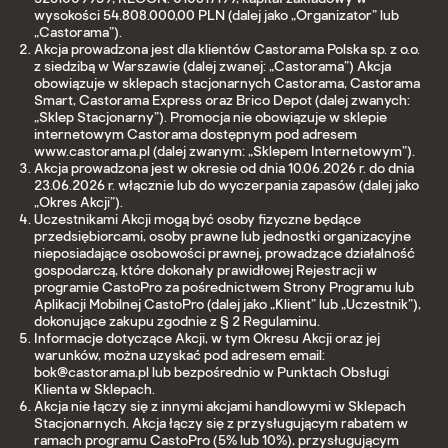
wysokości 54.808.000,00 PLN (dalej jako „Organizator” lub
„Castorama”).
Akcja prowadzona jest dla klientów Castorama Polska sp. z o.o.
z siedzibą w Warszawie (dalej zwanej: „Castorama”) Akcja
obowiązuje w sklepach stacjonarnych Castorama, Castorama
Smart, Castorama Express oraz Brico Depot (dalej zwanych:
„Sklep Stacjonarny”). Promocja nie obowiązuje w sklepie
internetowym Castorama dostępnym pod adresem
www.castorama.pl (dalej zwanym: „Sklepem Internetowym”).
Akcja prowadzona jest w okresie od dnia 10.06.2026 r. do dnia
23.06.2026 r. włącznie lub do wyczerpania zapasów (dalej jako
„Okres Akcji”).
Uczestnikami Akcji mogą być osoby fizyczne będące
przedsiębiorcami, osoby prawne lub jednostki organizacyjne
nieposiadające osobowości prawnej, prowadzące działalność
gospodarczą, które dokonały prawidłowej Rejestracji w
programie CastoPro za pośrednictwem Strony Programu lub
Aplikacji Mobilnej CastoPro (dalej jako „Klient” lub „Uczestnik”),
dokonujące zakupu zgodnie z § 2 Regulaminu.
Informacje dotyczące Akcji, w tym Okresu Akcji oraz jej
warunków, można uzyskać pod adresem email:
bok@castorama.pl lub bezpośrednio w Punktach Obsługi
Klienta w Sklepach.
Akcja nie łączy się z innymi akcjami handlowymi w Sklepach
Stacjonarnych. Akcja łączy się z przysługującym rabatem w
ramach programu CastoPro (5% lub 10%), przysługującym