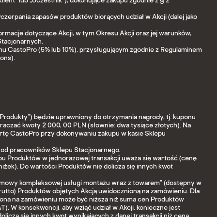
lient” lub „Uczestnik”), dokonujące zakupu zgodnie z § 2
czerpania zapasów produktów biorących udział w Akcji (dalej jako
rmacje dotyczące Akcji, w tym Okresu Akcji oraz jej warunków,
Stacjonarnych.
ramu CastoPro (5% lub 10%), przysługującym zgodnie z Regulaminem
ons).
 „Produkty”) będzie uprawniony do otrzymania nagrody, tj. kuponu
raczać kwoty 2 000, 00 PLN (słownie: dwa tysiące złotych). Na
artę CastoPro przy dokonywaniu zakupu w kasie Sklepu
ż od pracowników Sklepu Stacjonarnego.
pu Produktów w jednorazowej transakcji uważa się wartość (cenę
iżek). Do wartości Produktów nie dolicza się innych kwot
umowy kompleksowej usługi montażu wraz z towarem” (dostępny w
rutto) Produktów objętych Akcją uwidocznioną na zamówieniu. Dla
niona na zamówieniu może być niższa niż suma cen Produktów
. W konsekwencji, aby wziąć udział w Akcji, konieczne jest
icza się innych kwot wynikających z danej transakcji niż cena