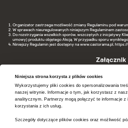
Organizator zastrzega możliwość zmiany Regulaminu pod warunk
W sprawach nieuregulowanych niniejszym Regulaminem zastosow
Do rozstrzygania wszelkich sporów, wszczętych z inicjatywy Klie
umowy) produktu objętego Akcją. W przypadku sporu wynikłego z
Niniejszy Regulamin jest dostępny na www.castorama.pl, https:/
Załącznik 
EAN
Niniejsza strona korzysta z plików cookies
Wykorzystujemy pliki cookies do spersonalizowania treś
5904078198759
naszej witrynie. Informacje o tym, jak korzystasz z n
analitycznym. Partnerzy mogą połączyć te informacje 
korzystania z ich usług.
Szczegóły dotyczące plików cookies oraz możliwość póź
Regulaminy
N