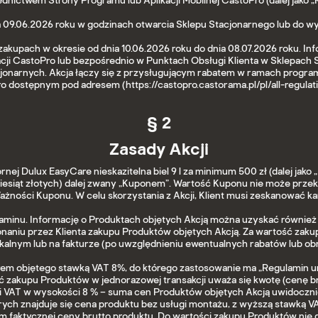
nictwem Strony Programu lub Aplikacji Mobilnej CastoPro (dalej jako „K
a 09.06.2026 roku w godzinach otwarcia Sklepu Stacjonarnego lub do wy
upach w okresie od dnia 10.06.2026 roku do dnia 08.07.2026 roku. Info
cji CastoPro lub bezpośrednio w Punktach Obsługi Klienta w Sklepach 
acjonarnych. Akcja łączy się z przysługującym rabatem w ramach prog
o dostępnym pod adresem (https://castopro.castorama.pl/pl/all-regulati
§ 2
Zasady Akcji
nej Dulux EasyCare nieskazitelna biel 9 l za minimum 500 zł (dalej jako
ziesiąt złotych) dalej zwany „Kuponem”. Wartość Kuponu nie może przek
żności Kuponu. W celu skorzystania z Akcji, Klient musi zeskanować k
ulaminu. Informację o Produktach objętych Akcją można uzyskać równie
aniu przez Klienta zakupu Produktów objętych Akcją. Za wartość zaku
kalnym lub na fakturze (po uwzględnieniu ewentualnych rabatów lub obn
rem objętego stawką VAT 8%, do którego zastosowanie ma „Regulamin 
ść zakupu Produktów w jednorazowej transakcji uważa się kwotę (cenę b
awki VAT w wysokości 8 % – suma cen Produktów objętych Akcją uwidocz
ch znajduje się cena produktu bez usługi montażu, z wyższą stawką VAT)
 faktycznej ceny brutto produktu. Do wartości zakupu Produktów nie dol