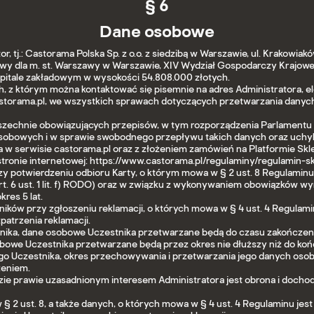
§ 6
Dane osobowe
 tj.: Castorama Polska Sp. z o.o. z siedzibą w Warszawie, ul. Krakowia
wy dla m. st. Warszawy w Warszawie, XIV Wydział Gospodarczy Krajo
apitale zakładowym w wysokości 54.808.000 złotych.
z którym można kontaktować się pisemnie na adres Administratora, el
storama.pl, we wszystkich sprawach dotyczących przetwarzania danyc
chnie obowiązujących przepisów, w tym rozporządzenia Parlamentu Euro
osobowych i w sprawie swobodnego przepływu takich danych oraz uchy
 w serwisie castorama.pl oraz z złożeniem zamówień na Platformie Sk
tronie internetowej: https://www.castorama.pl/regulaminy/regulamin-s
y potwierdzeniu odbioru Karty, o którym mowa w § 2 ust. 8 Regulaminu
t. 6 ust. 1 lit. f) RODO) oraz w związku z wykonywaniem obowiązków wy
res 5 lat.
ików przy zgłoszeniu reklamacji, o których mowa w § 4 ust. 4 Regulami
patrzenia reklamacji.
tnika, dane osobowe Uczestnika przetwarzane będą do czasu zakończen
bowe Uczestnika przetwarzane będą przez okres nie dłuższy niż do koń
o Uczestnika, okres przechowywania i przetwarzania jego danych osobo
zeniem.
DO, gdzie prawie uzasadnionym interesem Administratora jest obrona i 
2 ust. 8, a także danych, o których mowa w § 4 ust. 4 Regulaminu jest 