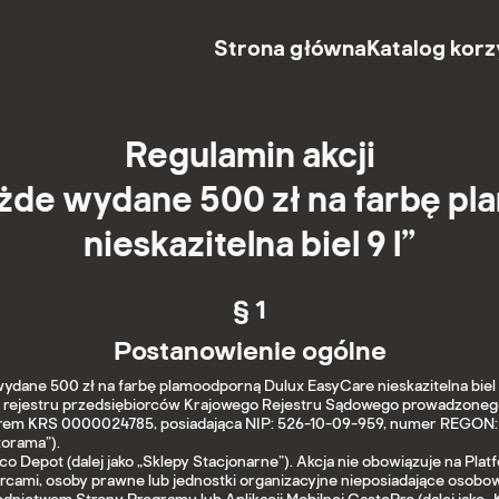
Strona główna
Katalog korz
Regulamin akcji
każde wydane 500 zł na farbę 
nieskazitelna biel 9 l”
§ 1
Postanowienie ogólne
dane 500 zł na farbę plamoodporną Dulux EasyCare nieskazitelna biel 9 l”
o rejestru przedsiębiorców Krajowego Rejestru Sądowego prowadzonego
em KRS 0000024785, posiadająca NIP: 526-10-09-959, numer REGON: 
torama”).
o Depot (dalej jako „Sklepy Stacjonarne”). Akcja nie obowiązuje na Pla
rcami, osoby prawne lub jednostki organizacyjne nieposiadające osobo