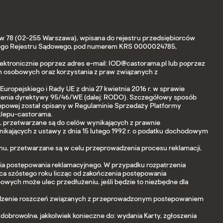
ków 78 (02-255 Warszawa), wpisana do rejestru przedsiębiorców
wego Rejestru Sądowego, pod numerem KRS 0000024785,
ektronicznie poprzez adres e-mail: IOD@castorama.pl lub poprzez
h osobowych oraz korzystania z praw związanych z
pejskiego i Rady UE z dnia 27 kwietnia 2016 r. w sprawie
lenia dyrektywy 95/46/WE (dalej: RODO). Szczegółowy sposób
lepowej został opisany w Regulaminie Sprzedaży Platformy
klepu-castorama.
, przetwarzane są do celów wynikających z prawnie
nikających z ustawy z dnia 15 lutego 1992 r. o podatku dochodowym
nu, przetwarzane są w celu przeprowadzenia procesu reklamacji,
ia postępowania reklamacyjnego. W przypadku rozpatrzenia
ca szóstego roku licząc od zakończenia postępowania
wych może ulec przedłużeniu, jeśli będzie to niezbędne dla
dochodzenie roszczeń związanych z przeprowadzonym postepowaniem
dobrowolne, jakkolwiek konieczne do: wydania Karty, zgłoszenia