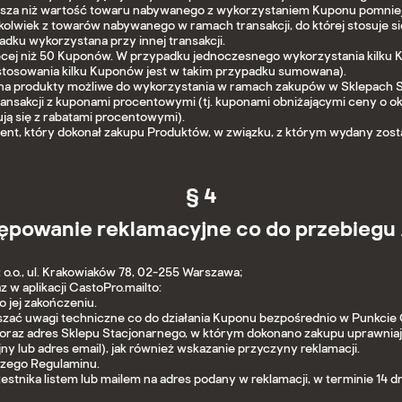
ększa niż wartość towaru nabywanego z wykorzystaniem Kuponu pomniejs
olwiek z towarów nabywanego w ramach transakcji, do której stosuje się 
dku wykorzystana przy innej transakcji.
cej niż 50 Kuponów. W przypadku jednoczesnego wykorzystania kilku Kup
stosowania kilku Kuponów jest w takim przypadku sumowana).
 na produkty możliwe do wykorzystania w ramach zakupów w Sklepach Sta
ansakcji z kuponami procentowymi (tj. kuponami obniżającymi ceny o o
ją się z rabatami procentowymi).
ient, który dokonał zakupu Produktów, w związku, z którym wydany zo
§ 4
ępowanie reklamacyjne co do przebiegu 
 o.o., ul. Krakowiaków 78, 02-255 Warszawa;
 w aplikacji CastoPro.mailto:
 jej zakończeniu.
aszać uwagi techniczne co do działania Kuponu bezpośrednio w Punkcie 
 oraz adres Sklepu Stacjonarnego, w którym dokonano zakupu uprawniaj
y lub adres email), jak również wskazanie przyczyny reklamacji.
szego Regulaminu.
stnika listem lub mailem na adres podany w reklamacji, w terminie 14 dn