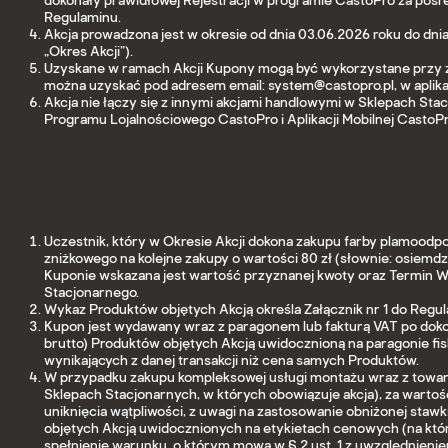
dokonały prawidłowej Rejestracji w programie CastoPro za pośred
Regulaminu.
Akcja prowadzona jest w okresie od dnia 03.06.2026 roku do dni
„Okres Akcji”).
Uzyskane w ramach Akcji Kupony mogą być wykorzystane przy zak
można uzyskać pod adresem email: system@castopro.pl, w aplika
Akcja nie łączy się z innymi akcjami handlowymi w Sklepach St
Programu Lojalnościowego CastoPro i Aplikacji Mobilnej CastoPr
Uczestnik, który w Okresie Akcji dokona zakupu farby plamoodpor
zniżkowego na kolejne zakupy o wartości 80 zł (słownie: osiemd
Kuponie wskazana jest wartość przyznanej kwoty oraz Termin Wa
Stacjonarnego.
Wykaz Produktów objętych Akcją określa Załącznik nr 1 do Reg
Kupon jest wydawany wraz z paragonem lub fakturą VAT po dokon
brutto) Produktów objętych Akcją uwidocznioną na paragonie fis
wynikających z danej transakcji niż cena samych Produktów.
W przypadku zakupu kompleksowej usługi montażu wraz z towa
Sklepach Stacjonarnych, w których obowiązuje akcja), za warto
uniknięcia wątpliwości, z uwagi na zastosowanie obniżonej st
objętych Akcją uwidocznionych na etykietach cenowych (na który
spełnienie warunku, o którym mowa w § 2 ust. 1 z uwzględnieniem