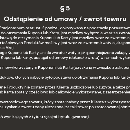
§ 5
Odstąpienie od umowy / zwrot towaru
e Stacjonarnym oraz ust. 2 poniżej, dokonywany na podstawie pozaust
do otrzymania Kuponu lub Karty, jest możliwy wyłącznie wraz ze zwrot
dstawą do otrzymania Kuponu lub Karty jest możliwy wraz ze zwrotem 
wartościowych Produktów możliwy jest wraz ze zwrotem kwoty o jaką po
ie Akcji.
ego Kuponu lub Karty, ani do zwrotu kwoty o jaką pomniejszono zakupy
uponu lub Karty, odstąpił od umowy (dokonał zwrotu) w ramach wykona
z niewykorzystanym Kuponem lub Kartą (uzyskaną w związku z zakupem
uktów, których nabycie było podstawą do otrzymania Kuponu lub Karty
e Produkty nie zostały przez Klienta uszkodzone lub zużyte, a także 
n lub Karta zostały częściowo lub całkowicie wykorzystane, z zastrzeż
wartościowego towaru, który został nabyty przez Klienta z wykorzysta
o uzyskania zwrotu ceny uiszczonej za taki towar po zastosowanej obni
ynikających z tytułu rękojmi i tytułu gwarancji.