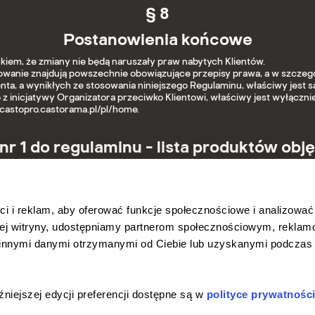
§ 8
Postanowienia końcowe
iem, że zmiany nie będą naruszały praw nabytych Klientów.
anie znajdują powszechnie obowiązujące przepisy prawa, a w szczegó
nta, a wynikłych ze stosowania niniejszego Regulaminu, właściwy jest 
 inicjatywy Organizatora przeciwko Klientowi, właściwy jest wyłącznie
/castopro.castorama.pl/pl/home.
nr 1 do regulaminu - lista produktów obj
ci i reklam, aby oferować funkcje społecznościowe i analizować
Farba plamoodporna Dulux EasyCar
aszej witryny, udostępniamy partnerom społecznościowym, rekla
z innymi danymi otrzymanymi od Ciebie lub uzyskanymi podczas
Inne regulaminy
Infolinia
niejszej edycji preferencji dostępne są w
polityce prywatności
ajczęstsze pytania
690 680 380