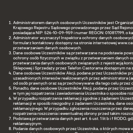
Administratorem danych osobowych Uczestników jest Organizator,
Krajowego Rejestru Sądowego prowadzonego przez Sąd Rejono
posiadająca NIP: 526-10-09-959 i numer REGON: 010817199, o k
Administrator wyznaczył Inspektora ochrony danych osobowych, 
formularz kontaktowy dostępny na stronie internetowej www.ca
przetwarzaniem danych osobowych.
Dane osobowe Uczestników są przetwarzane na podstawie powsze
ochrony osób fizycznych w związku z przetwarzaniem danych 
przetwarzania danych osobowych związanych z rejestracją konta
Sklepowej i Sprzedaży przez Telefon Castorama dostępnym na s
Dane osobowe Uczestników Akcji, podane przez Uczestników prz
uzasadnionych interesów realizowanych przez administratora (ar
od osób prawnych oraz są przechowywane dla tego celu przez ok
Ponadto, dane osobowe Uczestników Akcji, podane przez Uczestn
w tym jej rozpatrzenia i zawiadomienia Uczestnika o sposobie roz
W przypadku rozpatrzenia reklamacji zgodnie z żądaniem Uczes
reklamacji w sposób niezgodny z żądaniem Uczestnika, dane oso
reklamacyjnego. W przypadku zgłoszenia roszczenia przez daneg
rozpatrzenia roszczenia i ewentualnej obrony przed takim roszc
Podstawą przetwarzania danych jest art. 6 ust. 1 lit b i f RO
reklamacyjnym.
Podanie danych osobowych przez Uczestnika, o których mowa w § 