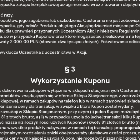
ypadku zakupu kompleksowej usługi montażu wraz z towarem objętych s
ć razy.
oduktów, jego zagubienia lub uszkodzenia, Castorama nie jest zobowią
padku, gdy odbiór Produktu objętego Akcją będzie mieć miejsce po Okre
bku dla uprawnień przyznanych Uczestnikom Akcji niniejszym Regula
ma, co w przypadku Kuponów oraz które mogą zostać zrealizowane na tej
oty 2 000, 00 PLN (słownie: dwa tysiące złotych). Pokwitowanie odbio
wyklucza Uczestnika z uczestnictwa w Akcji.
§ 3
Wykorzystanie Kuponu
 dokonywania zakupów wyłącznie w sklepach stacjonarnych Castorama
oduktów znajdujących się w ofercie Sklepu Stacjonarnego, z zastrzeże
lepowej, w ramach zakupów na telefon lub w ramach zamówień składany
iżenia ceny dla transakcji, w związku z którą Kupon został wydany.
ansakcji w Sklepie Stacjonarnym, przy czym (i) jeden Kupon może być 
 81 złotych brutto, a (ii) w przypadku użycia do jednej transakcji kilk
 niższa niż iloczyn ilości użytych Kuponów i kwoty 81 złotych brutto
a na wszystkie produkty nabywane w ramach tej transakcji, proporcjonaln
rcjonalnym rozdzieleniu zniżki obejmowałaby ułamkowe części grosza, c
niu ceny wynikającej z użycia Kuponu nie może być niższa niż 1 grosz. 