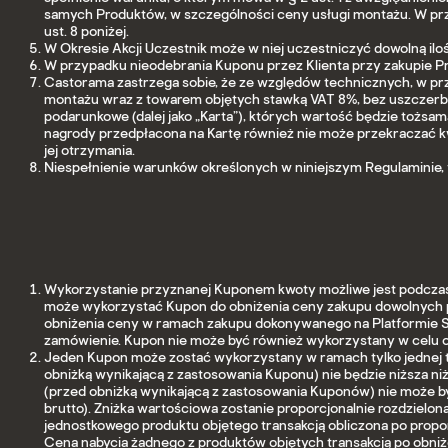
samych Produktów, w szczególności ceny usługi montażu. W prz
ust. 8 poniżej.
W Okresie Akcji Uczestnik może w niej uczestniczyć dowolną iloś
W przypadku nieodebrania Kuponu przez Klienta przy zakupie Pr
Castorama zastrzega sobie, że ze względów technicznych, w przy
montażu wraz z towarem objętych stawką VAT 8%, bez uszczer
podarunkowe (dalej jako „Karta”), których wartość będzie tożsa
nagrody przedpłacona na Kartę również nie może przekraczać kw
jej otrzymania.
Niespełnienie warunków określonych w niniejszym Regulaminie, 
Wykorzystanie przyznanej Kuponem kwoty możliwe jest podczas
może wykorzystać Kupon do obniżenia ceny zakupu dowolnych pr
obniżenia ceny w ramach zakupu dokonywanego na Platformie Sk
zamówienie. Kupon nie może być również wykorzystany w celu obn
Jeden Kupon może zostać wykorzystany w ramach tylko jednej tr
obniżką wynikającą z zastosowania Kuponu) nie będzie niższa niż
(przed obniżką wynikającą z zastosowania Kuponów) nie może być
brutto). Zniżka wartościowa zostanie proporcjonalnie rozdzielon
jednostkowego produktu objętego transakcją obliczona po propo
Cena nabycia żadnego z produktów objętych transakcją po obniże