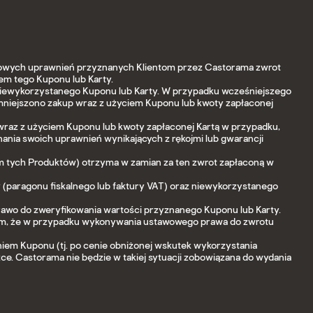
awowych uprawnień przyznanych Klientom przez Castorama zwrot
em tego Kuponu lub Karty.
niewykorzystanego Kuponu lub Karty. W przypadku wcześniejszego
mniejszono zakup wraz z użyciem Kuponu lub kwoty zapłaconej
 wraz z użyciem Kuponu lub kwoty zapłaconej Kartą w przypadku,
nia swoich uprawnień wynikających z rękojmi lub gwarancji
 tych Produktów) otrzyma w zamian za ten zwrot zapłaconą w
 (paragonu fiskalnego lub faktury VAT) oraz niewykorzystanego
prawo do zweryfikowania wartości przyznanego Kuponu lub Karty.
eniem, że w przypadku wykonywania ustawowego prawa do zwrotu
niem Kuponu (tj. po cenie obniżonej wskutek wykorzystania
żce. Castorama nie będzie w takiej sytuacji zobowiązana do wydania