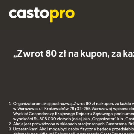
„Zwrot 80 zł na kupon, za 
Organizatorem akcji pod nazwą „Zwrot 80 zł na kupon, za każde wy
w Warszawie, ul. Krakowiaków 78 (02-255 Warszawa) wpisana d
Wydział Gospodarczy Krajowego Rejestru Sądowego, pod numer
wysokości 54 808 000 złotych (dalej jako „Organizator” lub „Cas
Akcja jest prowadzona w sklepach stacjonarnych Castorama, Bric
Uczestnikami Akcji mogą być osoby fizyczne będące przedsiębio