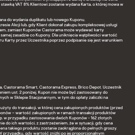
tawką VAT 8% Klientowi zostanie wydana Karta, o której mowa w
zana do wydania duplikatu lub nowego Kuponu.
sie Akcji lub, gdy Klient dokonał zakupu kompleksowej usługi
minem, zamiast Kuponów Castorama może wydawać karty
 samej zasadzie co Kupony. Dla uniknięcia wątpliwości wartość
ru Karty przez Uczestnika poprzez podpisanie się jest warunkiem
, Castorama Smart, Castorama Express, Brico Depot. Uczestnik
niem ust. 2 poniżej. Kupon nie może być zastosowany do
ch w Sklepie Stacjonarnym, w tym do opłaty zaliczki na
użyty do transakcji, w której cena zakupionych produktów (przed
u Kuponów – wartość zakupionych w ramach transakcji produktów
 (np. w przypadku zastosowania dwóch Kuponów - 162 złotych
ie do ich wartości, z zastrzeżeniem, że w sytuacji, gdy cena
ena takiego produktu zostanie zaokrąglona do pełnych groszy.
W przypadku, gdy wartość zniżki po jej proporcjonalnym