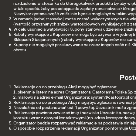
rozdzieleniu w stosunku do któregokolwiek produktu byłaby wi
w taki sposób, żeby pozostająca do zapłaty cena nabycia któregok
Niewykorzystana część zniżki nie będzie mogła być w takim wypa
W ramach jednej transakcji może zostać wykorzystanych nie wię
(wartość przyznanych zniżek wartościowych wynikających z za
W celu usunięcia wątpliwości Kupony stanowią udzielenie zniżki
Rabaty wynikające z Kuponów nie mogą być używane w jednej tr
Sklepach Stacjonarnych (rabaty wynikające z Kuponów nie sumu
Kupony nie mogą być przekazywane na rzecz innych osób niż Kl
obrotu.
Post
Reklamacje co do przebiegu Akcji mogą być zgłaszane:
pisemnie listem na adres Organizatora: Castorama Polska Sp. z
mailowo na adres e-mail Organizatora: system@castopro.pl oraz
Reklamacje co do przebiegu Akcji mogą być zgłaszane również po
Niezależnie od postanowień ust. 1 powyżej, Uczestnik może zgł
Reklamacja powinna zawierać imię i nazwisko Uczestnika, nazwę
kontaktu wraz z danymi kontaktowymi (np. adres korespondencyjn
Organizator będzie rozpatrywać reklamacje na podstawie niniej
O sposobie rozpatrzenia reklamacji Organizator poinformuje Ucze