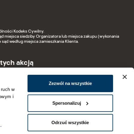
lności Kodeks Cywilny.
sąd miejsca siedziby Organizatora lub miejsca zakupu (wykonania
 sąd według miejsca zamieszkania Klienta.
ętych akcją
NAZWA ARTYKUŁU
Zezwól na wszystkie
 ruch w
e nieskazitelna biel 9 l
mowym i
Spersonalizuj
Odrzuć wszystkie
.
Polityka prywatności