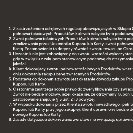
Z zastrzeżeniem odrębnych regulacji obowiązujących w Sklepi
pełnowartościowych Produktów, których nabycie było podstawą 
Zwrot pełnowartościowych Produktów, których nabycie było po
zrealizowania przez Uczestnika Kuponu lub Karty, zwrot pełno
Kartą. Postanowienie to dotyczy również zwrotu towaru po Okres
Uczestnik nie jest zobowiązany do zwrotu wartości wykorzystan
gdy w związku z zakupem stanowiącym podstawę do otrzymania K
jakości.
Klient dokonujący zwrotu pełnowartościowych Produktów wraz 
dniu dokonania zakupu cenę zwracanych Produktów.
Podstawą do dokonania zwrotu jest okazanie dowodu zakupu Prod
Kuponu lub Karty.
Castorama zastrzega sobie prawo do zweryfikowania czy zwracan
Zwrot nie będzie możliwy, jeżeli okaże się, że otrzymany Kupo
zastosowanie znajduje § 5 ust. 2 i 3 powyżej.
W wypadku dokonania przez Klienta zwrotu niewadliwego i pełno
Kuponu lub Karty przy jego zakupie), Klient uprawniony będzie d
nowego Kuponu lub Karty.
Zasady dotyczące dokonywania zwrotów nie wyłączają uprawnień w