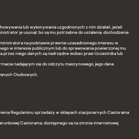
howywania lub wykonywania uzgodnionych z nim działań, jeżeli
nistrator je usunął, bo są mu potrzebne do ustalenia, dochodzenia
inistratora na podstawie prawnie uzasadnionego interesu w
wanego w interesie publicznym lub do sprawowania powierzonej mu
nia przez niego danych są nadrzędne wobec praw Uczestnika lub
rmacie nadającym się do odczytu maszynowego, jego dane
y Danych Osobowych.
owienia Regulaminu sprzedaży w sklepach stacjonarnych Castorama
darunkowej Castorama, dostępnego są na stronie internetowej