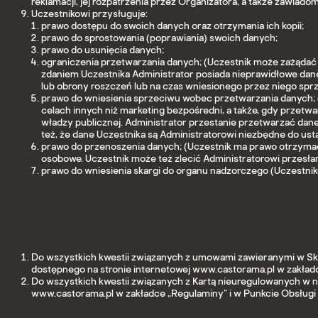
reklamacji, jej rozpatrzenia przez Organizatora, a także zawiado
Uczestnikowi przysługuje:
prawo dostępu do swoich danych oraz otrzymania ich kopii;
prawo do sprostowania (poprawiania) swoich danych;
prawo do usunięcia danych;
ograniczenia przetwarzania danych; (Uczestnik może zażądać
zdaniem Uczestnika Administrator posiada nieprawidłowe dane 
lub obrony roszczeń lub na czas wniesionego przez niego sp
prawo do wniesienia sprzeciwu wobec przetwarzania danych;
celach innych niż marketing bezpośredni, a także, gdy przet
władzy publicznej. Administrator przestanie przetwarzać dan
też, że dane Uczestnika są Administratorowi niezbędne do usta
prawo do przenoszenia danych; (Uczestnik ma prawo otrzym
osobowe. Uczestnik może też zlecić Administratorowi przesł
prawo do wniesienia skargi do organu nadzorczego (Uczestn
Do wszystkich kwestii związanych z umowami zawieranymi w Skl
dostępnego na stronie internetowej www.castorama.pl w zakładc
Do wszystkich kwestii związanych z Kartą nieuregulowanych w n
www.castorama.pl w zakładce „Regulaminy” i w Punkcie Obsługi 