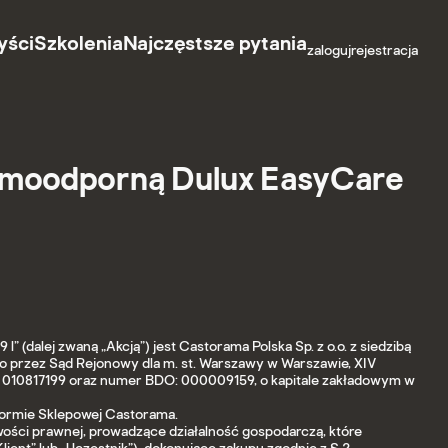
yści
Szkolenia
Najczęstsze pytania
zaloguj
rejestracja
plamoodporną Dulux EasyCare
 (dalej zwaną „Akcją”) jest Castorama Polska Sp. z o.o. z siedzibą
 przez Sąd Rejonowy dla m. st. Warszawy w Warszawie, XIV
010817199 oraz numer BDO: 000009159, o kapitale zakładowym w
tformie Sklepowej Castorama.
wości prawnej, prowadzące działalność gospodarczą, które