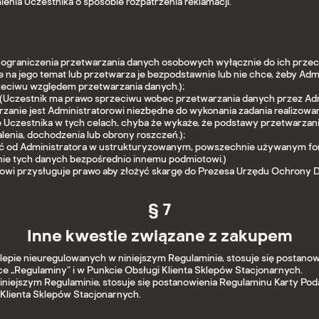
mienia Uczestnika o sposobie rozpatrzenia reklamacji.
 ograniczenia przetwarzania danych osobowych wyłącznie do ich przec
na jego temat lub przetwarza je bezpodstawnie lub nie chce, żeby Admi
rzeciwu względem przetwarzania danych.);
 (Uczestnik ma prawo sprzeciwu wobec przetwarzania danych przez Adm
warzanie jest Administratorowi niezbędne do wykonania zadania realizo
e Uczestnika w tych celach, chyba że wykaże, że podstawy przetwarza
lenia, dochodzenia lub obrony roszczeń.);
ać od Administratora w ustrukturyzowanym, powszechnie używanym fo
anie tych danych bezpośrednio innemu podmiotowi.)
ikowi przysługuje prawo aby złożyć skargę do Prezesa Urzędu Ochron
§ 7
Inne kwestie związane z zakupem
epie nieuregulowanych w niniejszym Regulaminie, stosuje się postan
e „Regulaminy” i w Punkcie Obsługi Klienta Sklepów Stacjonarnych.
iniejszym Regulaminie, stosuje się postanowienia Regulaminu Karty Po
Klienta Sklepów Stacjonarnych.