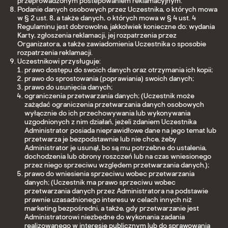
przeprowadzonym postepowaniem reklamacyjnym.
Podanie danych osobowych przez Uczestnika, o których mowa
w § 2 ust. 8, a także danych, o których mowa w § 4 ust. 4
Regulaminu jest dobrowolne, jakkolwiek konieczne do: wydania
Karty, zgłoszenia reklamacji, jej rozpatrzenia przez
Organizatora, a także zawiadomienia Uczestnika o sposobie
rozpatrzenia reklamacji.
Uczestnikowi przysługuje:
prawo dostępu do swoich danych oraz otrzymania ich kopii;
prawo do sprostowania (poprawiania) swoich danych;
prawo do usunięcia danych;
ograniczenia przetwarzania danych; (Uczestnik może
zażądać ograniczenia przetwarzania danych osobowych
wyłącznie do ich przechowywania lub wykonywania
uzgodnionych z nim działań, jeżeli zdaniem Uczestnika
Administrator posiada nieprawidłowe dane na jego temat lub
przetwarza je bezpodstawnie lub nie chce, żeby
Administrator je usunął, bo są mu potrzebne do ustalenia,
dochodzenia lub obrony roszczeń lub na czas wniesionego
przez niego sprzeciwu względem przetwarzania danych.);
prawo do wniesienia sprzeciwu wobec przetwarzania
danych; (Uczestnik ma prawo sprzeciwu wobec
przetwarzania danych przez Administratora na podstawie
prawnie uzasadnionego interesu w celach innych niż
marketing bezpośredni, a także, gdy przetwarzanie jest
Administratorowi niezbędne do wykonania zadania
realizowanego w interesie publicznym lub do sprawowania