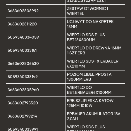
SZABL.S922HF 2SZT
ZESTAW OTWORNIC I
3663602808992
WIERTEL
UCHWYT DO NAKRETEK
3663602811220
13MM
WIERTLO SDS PLUS
5059340334059
BET.18X600MM
WIERTLO DO DREWNA 16MM
5059340333151
1 SZT.ERB
WIERTLO SDS+ X ERBAUER
3663602806530
6X210MM
POZIOM.LIBEL.PROSTA
5059340338149
1800MM ERB
WIERTLO DO
3663602805960
BET.ERBAUER6X100MM
ERB SZLIFIERKA KATOW
3663602795520
125MM 1010W
ERBAUER AKUMULATOR 18V
3663602799214
2,0AH
WIERTLO SDS PLUS
5059340333991