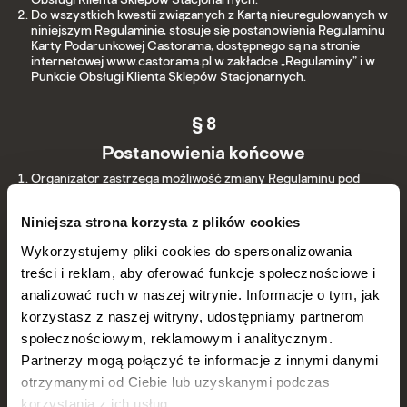
Do wszystkich kwestii związanych z Kartą nieuregulowanych w
niniejszym Regulaminie, stosuje się postanowienia Regulaminu
Karty Podarunkowej Castorama, dostępnego są na stronie
internetowej www.castorama.pl w zakładce „Regulaminy” i w
Punkcie Obsługi Klienta Sklepów Stacjonarnych.
§ 8
Postanowienia końcowe
Organizator zastrzega możliwość zmiany Regulaminu pod
warunkiem, że zmiany nie będą naruszały praw nabytych
Klientów.
Niniejsza strona korzysta z plików cookies
W sprawach nieuregulowanych niniejszym Regulaminem
zastosowanie znajdują powszechnie obowiązujące przepisy
Wykorzystujemy pliki cookies do spersonalizowania
prawa, a w szczególności Kodeks Cywilny.
Do rozstrzygania wszelkich sporów, wszczętych z inicjatywy
treści i reklam, aby oferować funkcje społecznościowe i
Klienta, a wynikłych ze stosowania niniejszego Regulaminu,
analizować ruch w naszej witrynie. Informacje o tym, jak
właściwy jest sąd miejsca siedziby Organizatora lub miejsca
korzystasz z naszej witryny, udostępniamy partnerom
zakupu (wykonania umowy) produktu objętego Akcją. W
przypadku sporu wynikłego z inicjatywy Organizatora
społecznościowym, reklamowym i analitycznym.
przeciwko Klientowi, właściwy jest wyłącznie sąd według
Partnerzy mogą połączyć te informacje z innymi danymi
miejsca zamieszkania Klienta.
Niniejszy Regulamin jest dostępny na www.castorama.pl,
otrzymanymi od Ciebie lub uzyskanymi podczas
https://castopro.castorama.pl/pl/home.
korzystania z ich usług.