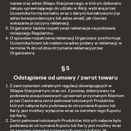
nazwę oraz adres Sklepu Stacjonarnego, w którym dokonano
zakupu uprawniającego do udziału w Akcji, wybraną przez
Uczestnika formę kontaktu wraz z danymi kontaktowymi (np.
adres korespondencyjny lub adres email), jak również
wskazanie przyczyny reklamacji.
Organizator będzie rozpatrywać reklamacje na podstawie
niniejszego Regulaminu.
O sposobie rozpatrzenia reklamacji Organizator poinformuje
Uczestnika listem lub mailem na adres podany w reklamacji, w
terminie 14 dni od dnia otrzymania reklamacji przez
Organizatora.
§ 5
Odstąpienie od umowy / zwrot towaru
Z zastrzeżeniem odrębnych regulacji obowiązujących w
Sklepie Stacjonarnym oraz ust. 2 poniżej, dokonywany na
podstawie pozaustawowych uprawnień przyznanych Klientom
przez Castorama zwrot pełnowartościowych Produktów,
których nabycie było podstawą do otrzymania Kuponu lub
Karty, jest możliwy wyłącznie wraz ze zwrotem tego Kuponu
lub Karty.
Zwrot pełnowartościowych Produktów, których nabycie było
podstawą do otrzymania Kuponu lub Karty jest możliwy wraz
ze zwrotem niewykorzystanego Kuponu lub Karty. W