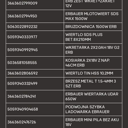
ERB ZEST WKRET+ZAKRET
3663602799009
12V
ERBAUER MLOTOWIERT SDS
3663602794950
MAX 1500W
5063022892232
BRUZDOWNICA 1500W ERB
WIERTLO SDS PLUS
5059340333977
BET.8X210MM
WKRETARKA 2X2.0AH 18V G2
5059340992945
ERB
KOSIARKA 2X18V Z NAP.
5036581058555
46CM ERB
3663602806592
WIERTLO TIN HSS 10,2MM
BRZESZ.METAL T 1.5-4MM 3
5059340332499
SZT.ERB
ERBAUER WIERTARKA UDAR
3663602784241
650W
PODWOJNA SZYBKA
5059340904658
LADOWARKA EBRAUER
ERBAUER MINI PILA BEZ AKU
3663602476726
18V