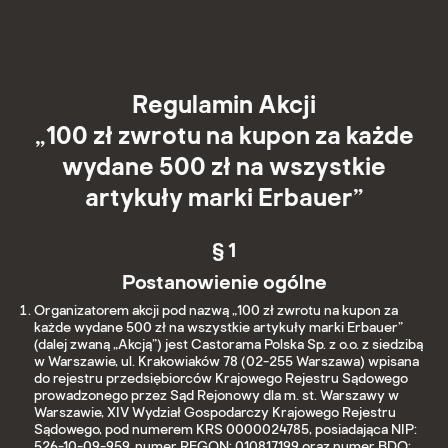
Regulamin Akcji
„100 zł zwrotu na kupon za każde
wydane 500 zł na wszystkie
artykuły marki Erbauer”
§ 1
Postanowienie ogólne
Organizatorem akcji pod nazwą „100 zł zwrotu na kupon za
każde wydane 500 zł na wszystkie artykuły marki Erbauer”
(dalej zwaną „Akcją”) jest Castorama Polska Sp. z o.o. z siedzibą
w Warszawie, ul. Krakowiaków 78 (02-255 Warszawa) wpisana
do rejestru przedsiębiorców Krajowego Rejestru Sądowego
prowadzonego przez Sąd Rejonowy dla m. st. Warszawy w
Warszawie, XIV Wydział Gospodarczy Krajowego Rejestru
Sądowego, pod numerem KRS 0000024785, posiadająca NIP:
526-10-09-959, numer REGON: 010817199 oraz numer BDO: