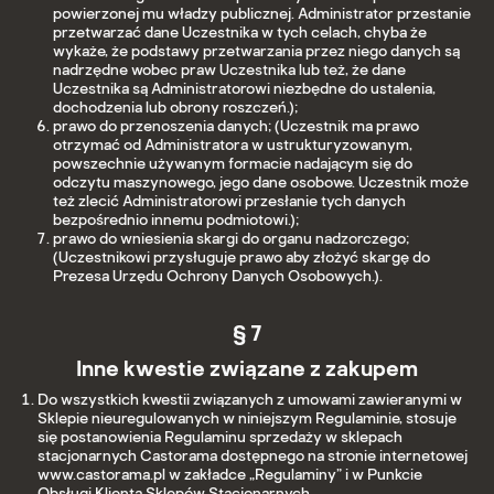
powierzonej mu władzy publicznej. Administrator przestanie
przetwarzać dane Uczestnika w tych celach, chyba że
wykaże, że podstawy przetwarzania przez niego danych są
nadrzędne wobec praw Uczestnika lub też, że dane
Uczestnika są Administratorowi niezbędne do ustalenia,
dochodzenia lub obrony roszczeń.);
prawo do przenoszenia danych; (Uczestnik ma prawo
otrzymać od Administratora w ustrukturyzowanym,
powszechnie używanym formacie nadającym się do
odczytu maszynowego, jego dane osobowe. Uczestnik może
też zlecić Administratorowi przesłanie tych danych
bezpośrednio innemu podmiotowi.);
prawo do wniesienia skargi do organu nadzorczego;
(Uczestnikowi przysługuje prawo aby złożyć skargę do
Prezesa Urzędu Ochrony Danych Osobowych.).
§ 7
Inne kwestie związane z zakupem
Do wszystkich kwestii związanych z umowami zawieranymi w
Sklepie nieuregulowanych w niniejszym Regulaminie, stosuje
się postanowienia Regulaminu sprzedaży w sklepach
stacjonarnych Castorama dostępnego na stronie internetowej
www.castorama.pl w zakładce „Regulaminy” i w Punkcie
Obsługi Klienta Sklepów Stacjonarnych.