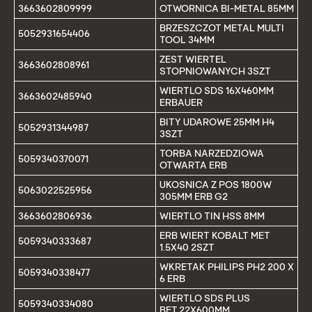
3663602809999
OTWORNICA BI-METAL 85MM
BRZESZCZOT METAL MULTI
5052931654406
TOOL 34MM
ZEST WIERTEL
3663602808961
STOPNIOWANYCH 3SZT
WIERTLO SDS 16X460MM
3663602485940
ERBAUER
BITY UDAROWE 25MM H4
5052931344987
3SZT
TORBA NARZEDZIOWA
5059340370071
OTWARTA ERB
UKOSNICA Z POS 1800W
5063022525956
305MM ERB G2
3663602806936
WIERTLO TIN HSS 8MM
ERB WIERT KOBALT MET
5059340333687
1.5X40 2SZT
WKRETAK PHILIPS PH2 200 X
5059340338477
6 ERB
WIERTLO SDS PLUS
5059340334080
BET.22X600MM