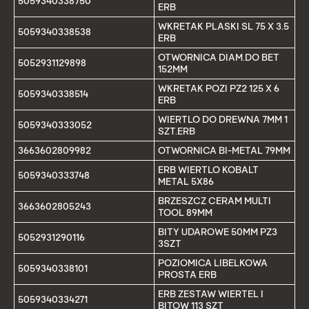
5059340338750
ERB
WKRETAK PLASKI SL 75 X 3.5
5059340338538
ERB
OTWORNICA DIAM.DO BET
5052931129898
152MM
WKRETAK POZI PZ2 125 X 6
5059340338514
ERB
WIERTLO DO DREWNA 7MM 1
5059340333052
SZT.ERB
3663602809982
OTWORNICA BI-METAL 79MM
ERB WIERTLO KOBALT
5059340333748
METAL 5X86
BRZESZCZ CERAM MULTI
3663602805243
TOOL 89MM
BITY UDAROWE 50MM PZ3
5052931290116
3SZT
POZIOMICA LIBELKOWA
5059340338101
PROSTA ERB
ERB ZESTAW WIERTEL I
5059340334271
BITOW 113 SZT