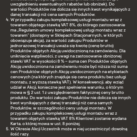
uwzględnieniu ewentualnych rabatów lub obniżek). Do
wartości Produktów nie dolicza się innych kwot wynikających z
danej transakcji niż cena samych Produktów.
W przypadku zakupu kompleksowej usługi montażu wraz z
towarem objętego stawką VAT 8%, do którego zastosowanie
ma „Regulamin umowy kompleksowej usługi montażu wraz z
towarem” (dostępny w Sklepach Stacjonarnych, w których
obowiązuje akcja), za wartość zakupu Produktów w
jednorazowej transakcji uważa się kwotę (cenę brutto)
Produktów objętych Akcją uwidocznioną na zamówieniu. Dla
uniknięcia wątpliwości, z uwagi na zastosowanie obniżonej
stawki VAT w wysokości 8 % – suma cen Produktów objętych
Akcją uwidoczniona na zamówieniu może być niższa niż suma
cen Produktów objętych Akcją uwidocznionych na etykietach
cenowych (na których znajduje się cena produktu bez usługi
montażu, z wyższą stawką VAT). W konsekwencji, aby wziąć
udział w Akcji, konieczne jest spełnienie warunku, o którym
mowa w § 2 ust. 1 z uwzględnieniem faktycznej ceny brutto
produktu. Do wartości zakupu Produktów nie dolicza się innych
kwot wynikających z danej transakcji niż cena samych
Produktów, w szczególności ceny usługi montażu. W
przypadku zakupu kompleksowej usługi montażu wraz z
towarem objętych stawką VAT 8% Klientowi zostanie wydana
Karta, o której mowa w ust. 8 poniżej.
W Okresie Akcji Uczestnik może w niej uczestniczyć dowolną
ilość razy.