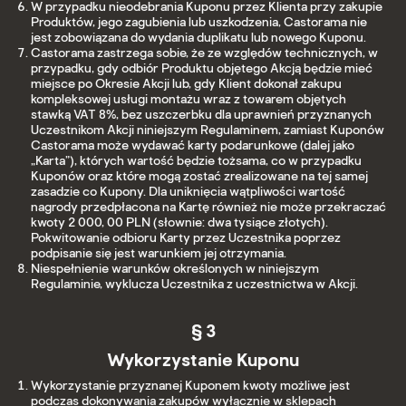
W przypadku nieodebrania Kuponu przez Klienta przy zakupie
Produktów, jego zagubienia lub uszkodzenia, Castorama nie
jest zobowiązana do wydania duplikatu lub nowego Kuponu.
Castorama zastrzega sobie, że ze względów technicznych, w
przypadku, gdy odbiór Produktu objętego Akcją będzie mieć
miejsce po Okresie Akcji lub, gdy Klient dokonał zakupu
kompleksowej usługi montażu wraz z towarem objętych
stawką VAT 8%, bez uszczerbku dla uprawnień przyznanych
Uczestnikom Akcji niniejszym Regulaminem, zamiast Kuponów
Castorama może wydawać karty podarunkowe (dalej jako
„Karta”), których wartość będzie tożsama, co w przypadku
Kuponów oraz które mogą zostać zrealizowane na tej samej
zasadzie co Kupony. Dla uniknięcia wątpliwości wartość
nagrody przedpłacona na Kartę również nie może przekraczać
kwoty 2 000, 00 PLN (słownie: dwa tysiące złotych).
Pokwitowanie odbioru Karty przez Uczestnika poprzez
podpisanie się jest warunkiem jej otrzymania.
Niespełnienie warunków określonych w niniejszym
Regulaminie, wyklucza Uczestnika z uczestnictwa w Akcji.
§ 3
Wykorzystanie Kuponu
Wykorzystanie przyznanej Kuponem kwoty możliwe jest
podczas dokonywania zakupów wyłącznie w sklepach