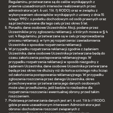
Regulaminu, przetwarzane są do celów wynikających z
prawnie uzasadnionych interesów realizowanych przez
administratora (art. 6 ust. 1 lit. f) RODO) oraz w związku z
wykonywaniem obowiązków wynikających z ustawy z dnia 15
lutego 1992 r. o podatku dochodowym od osób prawnych oraz
są przechowywane dla tego celu przez okres 5 lat.
Ponadto, dane osobowe Uczestników Akcji, podane przez
Uczestników przy zgłoszeniu reklamacji, o których mowa w § 4
ust. 4 Regulaminu, przetwarzane są w celu przeprowadzenia
procesu reklamacji, w tym jej rozpatrzenia i zawiadomienia
Uczestnika o sposobie rozpatrzenia reklamacji.
W przypadku rozpatrzenia reklamacji zgodnie z żądaniem
Uczestnika, dane osobowe Uczestnika przetwarzane będą do
czasu zakończenia postępowania reklamacyjnego. W
przypadku rozpatrzenia reklamacji w sposób niezgodny z
żądaniem Uczestnika, dane osobowe Uczestnika przetwarzane
będą przez okres nie dłuższy niż do końca szóstego roku licząc
od zakończenia postępowania reklamacyjnego. W przypadku
zgłoszenia roszczenia przez danego Uczestnika, okres
przechowywania i przetwarzania jego danych osobowych
może ulec przedłużeniu, jeśli będzie to niezbędne dla
rozpatrzenia roszczenia i ewentualnej obrony przed takim
roszczeniem.
Podstawą przetwarzania danych jest art. 6 ust. 1 lit b i f RODO,
gdzie prawie uzasadnionym interesem Administratora jest
obrona i dochodzenie roszczeń związanych z