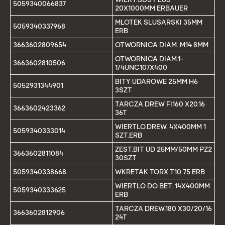
5059340066837
20X1000MM ERBAUER
MLOTEK SLUSARSKI 35MM
5059340337968
ERB
3663602809654
OTWORNICA DIAM. M14 8MM
OTWORNICA DIAM.1-
3663602810506
1/4UNC107X400
BITY UDAROWE 25MM H6
5052931344901
3SZT
TARCZA DREW FI160 X20.16
3663602423362
36T
WIERTLO.DREW. 4X400MM 1
5059340333014
SZT.ERB
ZEST.BIT UD 25MM/50MM PZ2
3663602811084
30SZT
5059340338668
WKRETAK TORX T10 75 ERB
WIERTLO DO BET. 14X400MM
5059340333625
ERB
TARCZA DREW.180 X30/20/16
3663602812906
24T