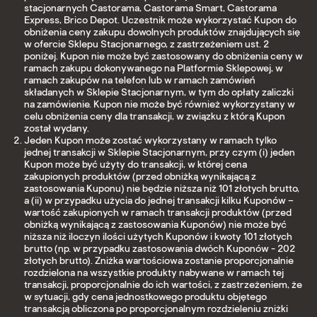
stacjonarnych Castorama, Castorama Smart, Castorama
Express, Brico Depot. Uczestnik może wykorzystać Kupon do
obniżenia ceny zakupu dowolnych produktów znajdujących się
w ofercie Sklepu Stacjonarnego, z zastrzeżeniem ust. 2
poniżej. Kupon nie może być zastosowany do obniżenia ceny w
ramach zakupu dokonywanego na Platformie Sklepowej, w
ramach zakupów na telefon lub w ramach zamówień
składanych w Sklepie Stacjonarnym, w tym do opłaty zaliczki
na zamówienie. Kupon nie może być również wykorzystany w
celu obniżenia ceny dla transakcji, w związku z którą Kupon
został wydany.
Jeden Kupon może zostać wykorzystany w ramach tylko
jednej transakcji w Sklepie Stacjonarnym, przy czym (i) jeden
Kupon może być użyty do transakcji, w której cena
zakupionych produktów (przed obniżką wynikającą z
zastosowania Kuponu) nie będzie niższa niż 101 złotych brutto,
a (ii) w przypadku użycia do jednej transakcji kilku Kuponów –
wartość zakupionych w ramach transakcji produktów (przed
obniżką wynikającą z zastosowania Kuponów) nie może być
niższa niż iloczyn ilości użytych Kuponów i kwoty 101 złotych
brutto (np. w przypadku zastosowania dwóch Kuponów - 202
złotych brutto). Zniżka wartościowa zostanie proporcjonalnie
rozdzielona na wszystkie produkty nabywane w ramach tej
transakcji, proporcjonalnie do ich wartości, z zastrzeżeniem, że
w sytuacji, gdy cena jednostkowego produktu objętego
transakcją obliczona po proporcjonalnym rozdzieleniu zniżki