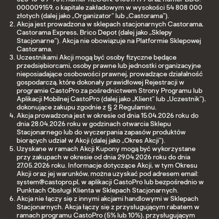
000009159, o kapitale zakładowym w wysokości 54 808 000
złotych (dalej jako „Organizator” lub „Castorama”).
Akcja jest prowadzona w sklepach stacjonarnych Castorama,
Castorama Express, Brico Depot (dalej jako „Sklepy
Stacjonarne”). Akcja nie obowiązuje na Platformie Sklepowej
Castorama.
Uczestnikami Akcji mogą być osoby fizyczne będące
przedsiębiorcami, osoby prawne lub jednostki organizacyjne
nieposiadające osobowości prawnej, prowadzące działalność
gospodarczą, które dokonały prawidłowej Rejestracji w
programie CastoPro za pośrednictwem Strony Programu lub
Aplikacji Mobilnej CastoPro (dalej jako „Klient” lub „Uczestnik”),
dokonujące zakupu zgodnie z § 2 Regulaminu.
Akcja prowadzona jest w okresie od dnia 15.04.2026 roku do
dnia 28.04.2026 roku w godzinach otwarcia Sklepu
Stacjonarnego lub do wyczerpania zapasów produktów
biorących udział w Akcji (dalej jako „Okres Akcji”).
Uzyskane w ramach Akcji Kupony mogą być wykorzystane
przy zakupach w okresie od dnia 29.04.2026 roku do dnia
27.05.2026 roku. Informacje dotyczące Akcji, w tym Okresu
Akcji oraz jej warunków, można uzyskać pod adresem email:
system@castopro.pl, w aplikacji CastoPro lub bezpośrednio w
Punktach Obsługi Klienta w Sklepach Stacjonarnych.
Akcja nie łączy się z innymi akcjami handlowymi w Sklepach
Stacjonarnych. Akcja łączy się z przysługującym rabatem w
ramach programu CastoPro (5% lub 10%), przysługującym