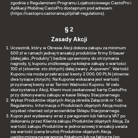
zgodnie z Regulaminem Programu Lojalnościowego CastoPro i
Aplikacji Mobilnej CastoPro dostępnym pod adresem
(https://castopro.castorama.pl/pl/all-regulations).
§ 2
Zasady Akcji
Uczestnik, który w Okresie Akcji dokona zakupu za minimum
500 zł w ramach jednej transakcji produktów firmy Erbauer
(dalej jako „Produkty”) będzie uprawniony do otrzymania
nagrody, tj. kuponu zniżkowego na kolejne zakupy o wartości
100 zł (słownie: sto złotych) dalej zwany „Kuponem”. Wartość
Kuponu nie może przekraczać kwoty 2 000, 00 PLN (słownie:
dwa tysiące złotych). Na Kuponie wskazana jest wartość
przyznanej kwoty oraz Termin Ważności Kuponu. W celu
skorzystania z Akcji, Klient musi zeskanować kartę CastoPro
przy dokonywaniu zakupu w kasie Sklepu Stacjonarnego.
Wykaz Produktów objętych Akcją określa Załącznik nr 1 do
Regulaminu. Informację o Produktach objętych Akcją można
uzyskać również od pracowników Sklepu Stacjonarnego.
Kupon jest wydawany wraz z paragonem lub fakturą VAT po
dokonaniu przez Klienta zakupu Produktów objętych Akcją. Za
wartość zakupu Produktów w jednorazowej transakcji uważa
się wartość (cenę brutto) Produktów objętych Akcją
uwidocznioną na paragonie fiskalnym lub na fakturze (po