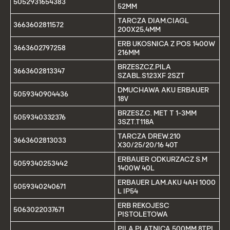
5052931654383
52MM
TARCZA DIAM.CIAGL
3663602811572
200X25,4MM
ERB UKOSNICA Z POS 1400W
3663602797258
216MM
BRZESZCZ.PILA
3663602813347
SZABL.S123XF 2SZT
DMUCHAWA AKU ERBAUER
5059340904436
18V
BRZESZ.C. MET T 1-3MM
5059340332376
3SZT.T118A
TARCZA DREW.210
3663602813033
X30/25/20/16 40T
ERBAUER ODKURZACZ S.M
5059340253442
1400W 40L
ERBAUER LAM.AKU 4AH 1000
5059340240671
L IP54
ERB REKOJESC
5063022037671
PISTOLETOWA
PILA PLATNICA 500MM 8TPI