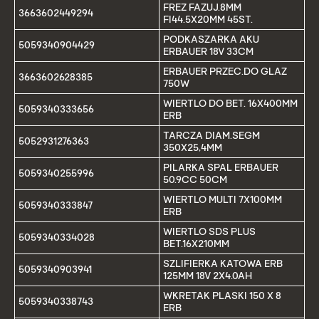
FREZ FAZUJ.8MM
3663602449294
FI44.5X20MM 45ST.
PODKASZARKA AKU
5059340904429
ERBAUER 18V 33CM
ERBAUER PRZEC.DO GLAZ
3663602628385
750W
WIERTLO DO BET. 16X400MM
5059340333656
ERB
TARCZA DIAM.SEGM
5052931276363
350X25,4MM
PILARKA SPAL ERBAUER
5059340255996
50.9CC 50CM
WIERTLO MULTI 7X100MM
5059340333847
ERB
WIERTLO SDS PLUS
5059340334028
BET.16X210MM
SZLIFIERKA KATOWA ERB
5059340903941
125MM 18V 2X4.0AH
WKRETAK PLASKI 150 X 8
5059340338743
ERB