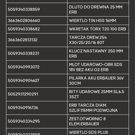
DLUTO DO DREWNA 25 MM
5059340338859
ERB
3663602806660
WIERTLO TIN HSS 16MM
5059340338682
WKRETAK TORX T20 100 ERB
TARCZA DREW.254
3663602813132
X30/25/20/16 80T
KLUCZ NASTAWNY 250 MM
5059340338231
ERB
MLOT UDAROWO-OBR.SDS
5059340993072
18V BEZ AKU G2 ERB
PILARKA AKU ERBAUER 36V
5059340904627
30CM
BITY UDAROWE 25MM SL6,5
5052931290291
3SZT
ERB TARCZA DIAM.
5059340916736
SZLIF.115MM PODWOJNA
ZEST.OTWORNIC 8
5059340334295
ELEM.ERBAUER
WIERTLO SDS PLUS
5059340333908