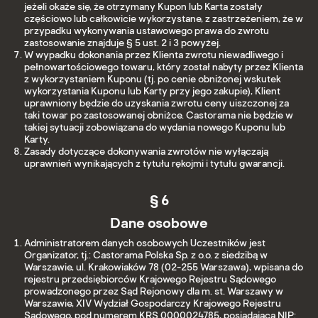
jeżeli okaże się, że otrzymany Kupon lub Karta zostały
częściowo lub całkowicie wykorzystane, z zastrzeżeniem, że w
przypadku wykonywania ustawowego prawa do zwrotu
zastosowanie znajduje § 5 ust. 2 i 3 powyżej.
W wypadku dokonania przez Klienta zwrotu niewadliwego i
pełnowartościowego towaru, który został nabyty przez Klienta
z wykorzystaniem Kuponu (tj. po cenie obniżonej wskutek
wykorzystania Kuponu lub Karty przy jego zakupie), Klient
uprawniony będzie do uzyskania zwrotu ceny uiszczonej za
taki towar po zastosowanej obniżce. Castorama nie będzie w
takiej sytuacji zobowiązana do wydania nowego Kuponu lub
Karty.
Zasady dotyczące dokonywania zwrotów nie wyłączają
uprawnień wynikających z tytułu rękojmi i tytułu gwarancji.
§ 6
Dane osobowe
Administratorem danych osobowych Uczestników jest
Organizator, tj.: Castorama Polska Sp. z o.o. z siedzibą w
Warszawie, ul. Krakowiaków 78 (02-255 Warszawa), wpisana do
rejestru przedsiębiorców Krajowego Rejestru Sądowego
prowadzonego przez Sąd Rejonowy dla m. st. Warszawy w
Warszawie, XIV Wydział Gospodarczy Krajowego Rejestru
Sądowego, pod numerem KRS 0000024785, posiadająca NIP: