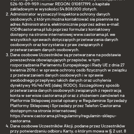
526-10-09-959 i numer REGON: 010817199, o kapitale
zakładowym w wysokości 54.808.000 złotych.
Administrator wyznaczył Inspektora ochrony danych
osobowych, z którym można kontaktować się pisemnie na
adres Administratora, elektronicznie poprzez adres e-mail:
IOD@castorama.pl lub poprzez formularz kontaktowy
dostępny na stronie internetowej www.castorama.pl, we
wszystkich sprawach dotyczących przetwarzania danych
osobowych oraz korzystania z praw związanych z
przetwarzaniem danych osobowych.
Dane osobowe Uczestników są przetwarzane na podstawie
powszechnie obowiązujących przepisów, w tym
rozporządzenia Parlamentu Europejskiego i Rady UE z dnia 27
kwietnia 2016 r. w sprawie ochrony osób fizycznych w związku
z przetwarzaniem danych osobowych i w sprawie
swobodnego przepływu takich danych oraz uchylenia
dyrektywy 95/46/WE (dalej: RODO). Szczegółowy sposób
przetwarzania danych osobowych związanych z rejestracją
konta w serwisie castorama.pl oraz z złożeniem zamówień na
Platformie Sklepowej został opisany w Regulaminie Sprzedaży
Platformy Sklepowej i Sprzedaży przez Telefon Castorama
dostępnym na stronie internetowej:
https://www.castorama.pl/regulaminy/regulamin-sklepu-
castorama.
Dane osobowe Uczestników Akcji, podane przez Uczestników
przy potwierdzeniu odbioru Karty, o którym mowa w § 2 ust. 8