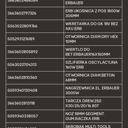
3663602486084
ERBAUER
ERB UKOSNICA Z POS 1800W
3663602797326
305MM
WKRETARKA DO GK 18V BEZ
5063022809766
AKU ERB
OTWORNICA DIAM.DRY HEX
5052931276189
10MM
WIERTLO DO
3663602805892
BET.ERBAUER16X150MM
SZLIFIERKA OSCYLACYJNA
5063022704313
160W ERB
OTWORNICA DIAM.BETON
3663602810360
68MM
NAGRZEWNICA EL. ERBAUER
5059340130408
3000W
TARCZA DREW.250
3663602813118
X30/25/20/16 80T
NOZ 18MM SEGMENT.
5059340338057
GUM.RACZKA ERB
SKROBAK MULTI TOOLS