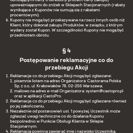
upoważniającymi do zniżek w Sklepach Stacjonarnych (rabaty
wynikające z Kuponów nie sumują się z rabatami
procentowymi).
Kupony nie mogą być przekazywane na rzecz innych osób niż
Klient, który dokonał zakupu Produktów, w związku, z którym
wydany został Kupon. W szczególności Kupony nie mogą być
przedmiotem obrotu.
§ 4
Postępowanie reklamacyjne co do
przebiegu Akcji
Reklamacje co do przebiegu Akcji mogą być zgłaszane:
pisemnie listem na adres Organizatora: Castorama Polska
Sp. z o.o., ul. Krakowiaków 78, 02-255 Warszawa;
mailowo na adres e-mail Organizatora: system@castopro.pl
oraz w aplikacji CastoPro.
Reklamacje co do przebiegu Akcji mogą być zgłaszane również
po jej zakończeniu.
Niezależnie od postanowień ust. 1 powyżej, Uczestnik może
zgłaszać uwagi techniczne co do działania Kuponu
bezpośrednio w Punkcie Obsługi Klienta w Sklepie
Stacjonarnym.
Reklamacja powinna zawierać imię i nazwisko Uczestnika,