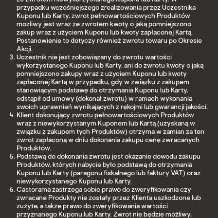
przypadku wcześniejszego zrealizowania przez Uczestnika
Kuponu lub Karty, zwrot pełnowartościowych Produktów
możliwy jest wraz ze zwrotem kwoty o jaką pomniejszono
zakup wraz z użyciem Kuponu lub kwoty zapłaconej Kartą.
Postanowienie to dotyczy również zwrotu towaru po Okresie
Akcji.
Uczestnik nie jest zobowiązany do zwrotu wartości
wykorzystanego Kuponu lub Karty, ani do zwrotu kwoty o jaką
pomniejszono zakupy wraz z użyciem Kuponu lub kwoty
zapłaconej Kartą w przypadku, gdy w związku z zakupem
stanowiącym podstawę do otrzymania Kuponu lub Karty,
odstąpił od umowy (dokonał zwrotu) w ramach wykonania
swoich uprawnień wynikających z rękojmi lub gwarancji jakości.
Klient dokonujący zwrotu pełnowartościowych Produktów
wraz z niewykorzystanym Kuponem lub Kartą (uzyskaną w
związku z zakupem tych Produktów) otrzyma w zamian za ten
zwrot zapłaconą w dniu dokonania zakupu cenę zwracanych
Produktów.
Podstawą do dokonania zwrotu jest okazanie dowodu zakupu
Produktów, których nabycie było podstawą do otrzymania
Kuponu lub Karty (paragonu fiskalnego lub faktury VAT) oraz
niewykorzystanego Kuponu lub Karty.
Castorama zastrzega sobie prawo do zweryfikowania czy
zwracane Produkty nie zostały przez Klienta uszkodzone lub
zużyte, a także prawo do zweryfikowania wartości
przyznanego Kuponu lub Karty. Zwrot nie będzie możliwy,