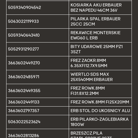
KOSIARKA AKU ERBAUER
5059340904542
BEZ NAPEDU 46CM 36V
PILARKA SPAL ERBAUER
5063022119933
25CC 25CM
REKAWICE MONTERSKIE
5059340643410
EWG60 L ERB
BITY UDAROWE 25MM PZ1
5052931290277
3SZT
FREZ ZAOKR.8MM
3663602449270
6.35XFI12.7X9.5MM
WIERTLO SDS MAX
3663602485971
25X540MM ERBAUER
FREZ ROWK.8MM
3663602449355
FI31.8X12.2MM
3663602449133
FREZ ROWK.8MM FI25X20MM
3663602797357
ERB STOL DO UKOSNICY ALU
ERB PILARKO-ZAGLEBIARKA
5063022523624
1800W
BRZESZCZ.PILA
3663602813286