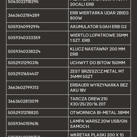
5063022118295
20CALI ERB
ERB WIERTARKA UDAR 2BIEG
3663602784289
800W
5059340992914
AKUMULATOR 5.0AH ERB G2
WIERTLO LOPATKOWE 35MM
5059340333359
1 SZT. ERB
KLUCZ NASTAWNY 200 MM
5059340338224
ERB
5052931290376
UCHWYT DO BITOW 150MM
ZEST BRZESZCZ.METAL MT
5052931654437
34MM 5SZT
ERBAUER WYRZYNARKA BEZ
3663602799313
AKU 18V
TARCZA DREW.210
3663602813019
X30/25/20/16 20T
5052931218820
OTWORNICA BI-METAL 38MM
LAMPA WARSZ.20W USB/GN
5059340159676
SAMOCH.
WKRETAK PLASKI 200 X 10