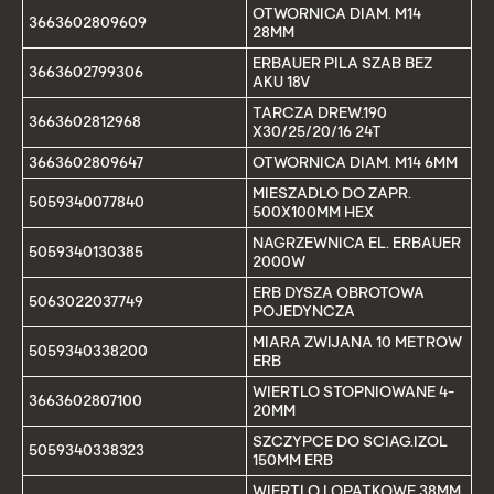
OTWORNICA DIAM. M14
3663602809609
28MM
ERBAUER PILA SZAB BEZ
3663602799306
AKU 18V
TARCZA DREW.190
3663602812968
X30/25/20/16 24T
3663602809647
OTWORNICA DIAM. M14 6MM
MIESZADLO DO ZAPR.
5059340077840
500X100MM HEX
NAGRZEWNICA EL. ERBAUER
5059340130385
2000W
ERB DYSZA OBROTOWA
5063022037749
POJEDYNCZA
MIARA ZWIJANA 10 METROW
5059340338200
ERB
WIERTLO STOPNIOWANE 4-
3663602807100
20MM
SZCZYPCE DO SCIAG.IZOL
5059340338323
150MM ERB
WIERTLO LOPATKOWE 38MM