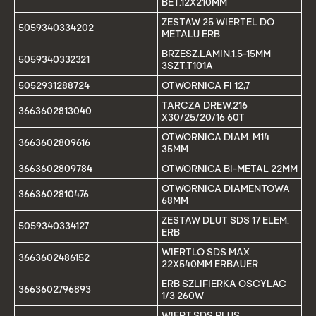
BET.12X210MM
ZESTAW 25 WIERTEL DO
5059340334202
METALU ERB
BRZESZ.LAMIN.1.5-15MM
5059340332321
3SZT.T101A
5052931288724
OTWORNICA FI 12,7
TARCZA DREW.216
3663602813040
X30/25/20/16 60T
OTWORNICA DIAM. M14
3663602809616
35MM
3663602809784
OTWORNICA BI-METAL 22MM
OTWORNICA DIAMENTOWA
3663602810476
68MM
ZESTAW DLUT SDS 17 ELEM.
5059340334127
ERB
WIERTLO SDS MAX
3663602486152
22X540MM ERBAUER
ERB SZLIFIERKA OSCYLAC
3663602796893
1/3 260W
WIERT.SDS PLUS