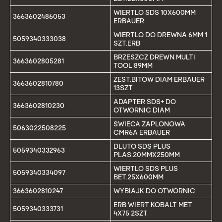
WIERTLO SDS 10X600MM
3663602486053
ERBAUER
WIERTLO DO DREWNA 6MM 1
5059340333038
SZT.ERB
BRZESZCZ DREWN MULTI
3663602805281
TOOL 89MM
ZEST.BITOW DIAM ERBAUER
3663602810780
13SZT
ADAPTER SDS+ DO
3663602810230
OTWORNIC DIAM
SWIECA ZAPLONOWA
5063022508225
CMR6A ERBAUER
DLUTO SDS PLUS
5059340332963
PLAS.20MMX250MM
WIERTLO SDS PLUS
5059340334097
BET.25X600MM
3663602810247
WYBIAJK DO OTWORNIC
ERB WIERT KOBALT MET
5059340333731
4X75 2SZT