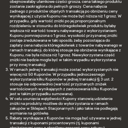
obejmowałaby ułamkowe części grosza, cena takiego produktu
zostanie zaokrąglona do pełnych groszy. Cena nabycia
żadnego z produktów objętych transakcją po obniżeniu ceny
wynikającej z użycia Kuponu nie może być niższa niż 1 grosz. W
przypadku, gdy wartość zniżki po jej proporcjonalnym
rozdzieleniu w stosunku do któregokolwiek produktu byłaby
większa niż wartość towaru nabywanego z wykorzystaniem
Kuponu pomniejszona o 1 grosz, wysokość przyznanej zniżki
zostaje zredukowana w taki sposób, żeby pozostająca do
zapłaty cena nabycia któregokolwiek z towarów nabywanego w
ramach transakcji, do której stosuje się obniżenie wynikające z
Kuponu, nie była niższa niż 1 grosz. Niewykorzystana część
zniżki nie będzie mogła być w takim wypadku wykorzystana
przy innej transakcji.
W ramach jednej transakcji może zostać wykorzystanych nie
więcej niż 50 Kuponów. W przypadku jednoczesnego
wykorzystania kilku Kuponów w jednej transakcji § 3 ust. 2
stosuje się odpowiednio (wartość przyznanych zniżek
wartościowych wynikających z zastosowania kilku Kuponów
jest w takim przypadku sumowana).
W celu usunięcia wątpliwości Kupony stanowią udzielenie
zniżki na produkty możliwe do wykorzystania w ramach
zakupów w Sklepach Stacjonarnych i jako takie nie podlegają
wymianie na gotówkę.
Rabaty wynikające z Kuponów nie mogą być używane w jednej
transakcji z kuponami procentowymi (tj. kuponami
obniżającymi ceny o określony procent ceny zakupu)