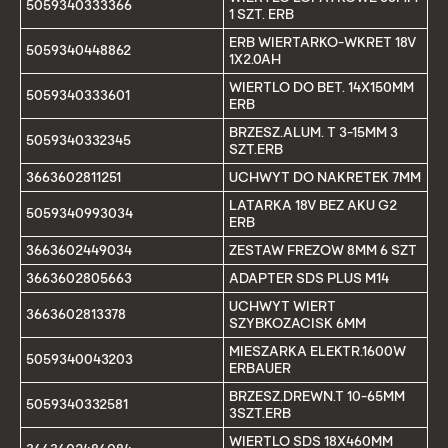
5059340333366
1 SZT. ERB
ERB WIERTARKO-WKRET 18V
5059340448862
1X2.0AH
WIERTLO DO BET. 14X150MM
5059340333601
ERB
BRZESZ.ALUM. T 3-15MM 3
5059340332345
SZT.ERB
3663602811251
UCHWYT DO NAKRETEK 7MM
LATARKA 18V BEZ AKU G2
5059340993034
ERB
3663602449034
ZESTAW FREZOW 8MM 6 SZT
3663602805663
ADAPTER SDS PLUS M14
UCHWYT WIERT
3663602813378
SZYBKOZACISK 6MM
MIESZARKA ELEKTR.1600W
5059340043203
ERBAUER
BRZESZ.DREWN.T 10-65MM
5059340332581
3SZT.ERB
WIERTLO SDS 18X460MM