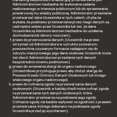
Administratorowi niezbędne do wykonania zadania
realizowanego w interesie publicznym lub do sprawowania
powierzonej mu władzy publicznej. Administrator przestanie
przetwarzać dane Uczestnika w tych celach, chyba że
wykaże, że podstawy przetwarzania przez niego danych są
nadrzędne wobec praw Uczestnika lub też, że dane
Uczestnika są Administratorowi niezbędne do ustalenia,
dochodzenia lub obrony roszczeń.);
prawo do przenoszenia danych; (Uczestnik ma prawo
otrzymać od Administratora w ustrukturyzowanym,
powszechnie używanym formacie nadającym się do
odczytu maszynowego, jego dane osobowe. Uczestnik może
też zlecić Administratorowi przesłanie tych danych
bezpośrednio innemu podmiotowi.)
prawo do wniesienia skargi do organu nadzorczego
(Uczestnikowi przysługuje prawo, aby złożyć skargę do
Prezesa Urzędu Ochrony Danych Osobowych lub innego
właściwego organu nadzorczego).
prawo do cofnięcia zgody na przetwarzanie danych
osobowych; (Uczestnik w każdej chwili może cofnąć zgodę
na przetwarzanie tych danych osobowych, które
Administrator przetwarza na podstawie jego zgody.
Cofnięcie zgody nie będzie wpływać na zgodność z prawem
przetwarzania, którego dokonano na podstawie zgody
Uczestnika przed jej wycofaniem.)