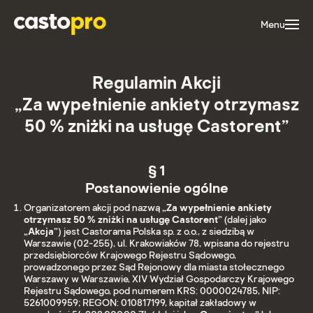
Menu
Regulamin Akcji
„Za wypełnienie ankiety otrzymasz
50 % zniżki na usługę Castorent”
§ 1
Postanowienie ogólne
Organizatorem akcji pod nazwą
„Za wypełnienie ankiety
otrzymasz 50 % zniżki na usługę Castorent”
(dalej jako
„Akcja”
) jest Castorama Polska sp. z o.o., z siedzibą w
Warszawie (02-255), ul. Krakowiaków 78, wpisana do rejestru
przedsiębiorców Krajowego Rejestru Sądowego,
prowadzonego przez Sąd Rejonowy dla miasta stołecznego
Warszawy w Warszawie, XIV Wydział Gospodarczy Krajowego
Rejestru Sądowego, pod numerem KRS: 0000024785, NIP:
5261009959; REGON: 010817199, kapitał zakładowy w