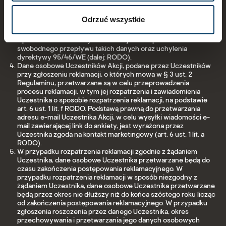
Dane osobowe Uczestników są przetwarzane na podstawie
powszechnie obowiązujących przepisów, w tym
Odrzuć wszystkie
rozporządzenia Parlamentu Europejskiego i Rady UE z dnia 27
kwietnia 2016 r. w sprawie ochrony osób fizycznych w związku
z przetwarzaniem danych osobowych i w sprawie
swobodnego przepływu takich danych oraz uchylenia
dyrektywy 95/46/WE (dalej: RODO).
Dane osobowe Uczestników Akcji, podane przez Uczestników
przy zgłoszeniu reklamacji, o których mowa w § 3 ust. 2
Regulaminu, przetwarzane są w celu przeprowadzenia
procesu reklamacji, w tym jej rozpatrzenia i zawiadomienia
Uczestnika o sposobie rozpatrzenia reklamacji, na podstawie
art. 6 ust. 1 lit. f RODO. Podstawą prawną do przetwarzania
adresu e-mail Uczestnika Akcji, w celu wysyłki wiadomości e-
mail zawierającej link do ankiety, jest wyrażona przez
Uczestnika zgoda na kontakt marketingowy (art. 6 ust. 1 lit. a
RODO).
W przypadku rozpatrzenia reklamacji zgodnie z żądaniem
Uczestnika, dane osobowe Uczestnika przetwarzane będą do
czasu zakończenia postępowania reklamacyjnego. W
przypadku rozpatrzenia reklamacji w sposób niezgodny z
żądaniem Uczestnika, dane osobowe Uczestnika przetwarzane
będą przez okres nie dłuższy niż do końca szóstego roku licząc
od zakończenia postępowania reklamacyjnego. W przypadku
zgłoszenia roszczenia przez danego Uczestnika, okres
przechowywania i przetwarzania jego danych osobowych