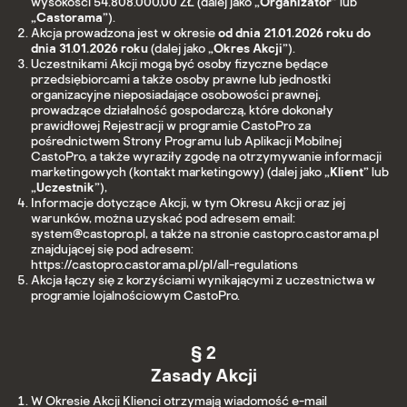
wysokości 54.808.000,00 ZŁ (dalej jako
„Organizator”
lub
„Castorama”
).
Akcja prowadzona jest w okresie
od dnia 21.01.2026 roku do
dnia 31.01.2026 roku
(dalej jako
„Okres Akcji”
).
Uczestnikami Akcji mogą być osoby fizyczne będące
przedsiębiorcami a także osoby prawne lub jednostki
organizacyjne nieposiadające osobowości prawnej,
prowadzące działalność gospodarczą, które dokonały
prawidłowej Rejestracji w programie CastoPro za
pośrednictwem Strony Programu lub Aplikacji Mobilnej
CastoPro, a także wyraziły zgodę na otrzymywanie informacji
marketingowych (kontakt marketingowy) (dalej jako
„Klient”
lub
„Uczestnik”
),
Informacje dotyczące Akcji, w tym Okresu Akcji oraz jej
warunków, można uzyskać pod adresem email:
system@castopro.pl, a także na stronie castopro.castorama.pl
znajdującej się pod adresem:
https://castopro.castorama.pl/pl/all-regulations
Akcja łączy się z korzyściami wynikającymi z uczestnictwa w
programie lojalnościowym CastoPro.
§ 2
Zasady Akcji
W Okresie Akcji Klienci otrzymają wiadomość e-mail