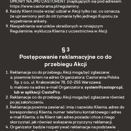
UMOWY NAJMU CASTORENT znajdujących się pod adresem
https://www.castorama.pl/regulaminy.
Każdy Klient może wziąć udział w Akcji tylko raz, co oznacza,
że uprawniony jest do otrzymania tylko jednego Kuponu za
wypełnienie ankiety.
Niespełnienie warunków określonych w niniejszym
Regulaminie, wyklucza Klienta z uczestnictwa w Akcji.
§ 3
Postępowanie reklamacyjne co do
przebiegu Akcji
Reklamacje co do przebiegu Akcji mogą być zgłaszane:
pisemnie listem na adres Organizatora: Castorama Polska
Sp. z o.o., ul. Krakowiaków 78, 02-255 Warszawa;
mailowo na adres e-mail Organizatora:
system@castopro.pl,
lub w aplikacji CastoPro
Reklamacje co do przebiegu Akcji mogą być zgłaszane również
po jej zakończeniu.
Reklamacja powinna zawierać: imię i nazwisko Klienta, adres do
korespondencji Klienta, numer telefonu kontaktowego i adres
e-mail Klienta, o ile Klient taki adres posiada i chce z niego
skorzystać, jak również wskazanie przyczyny reklamacji.
Organizator będzie rozpatrywać reklamacje na podstawie