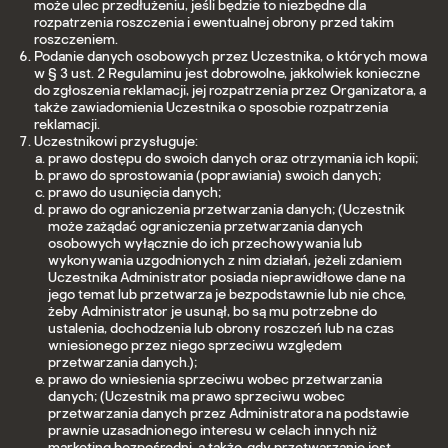
może ulec przedłużeniu, jeśli będzie to niezbędne dla
rozpatrzenia roszczenia i ewentualnej obrony przed takim
roszczeniem.
Podanie danych osobowych przez Uczestnika, o których mowa
w § 3 ust. 2 Regulaminu jest dobrowolne, jakkolwiek konieczne
do zgłoszenia reklamacji, jej rozpatrzenia przez Organizatora, a
także zawiadomienia Uczestnika o sposobie rozpatrzenia
reklamacji.
Uczestnikowi przysługuje:
prawo dostępu do swoich danych oraz otrzymania ich kopii;
prawo do sprostowania (poprawiania) swoich danych;
prawo do usunięcia danych;
prawo do ograniczenia przetwarzania danych; (Uczestnik
może zażądać ograniczenia przetwarzania danych
osobowych wyłącznie do ich przechowywania lub
wykonywania uzgodnionych z nim działań, jeżeli zdaniem
Uczestnika Administrator posiada nieprawidłowe dane na
jego temat lub przetwarza je bezpodstawnie lub nie chce,
żeby Administrator je usunął, bo są mu potrzebne do
ustalenia, dochodzenia lub obrony roszczeń lub na czas
wniesionego przez niego sprzeciwu względem
przetwarzania danych.);
prawo do wniesienia sprzeciwu wobec przetwarzania
danych; (Uczestnik ma prawo sprzeciwu wobec
przetwarzania danych przez Administratora na podstawie
prawnie uzasadnionego interesu w celach innych niż
marketing bezpośredni, a także, gdy przetwarzanie jest