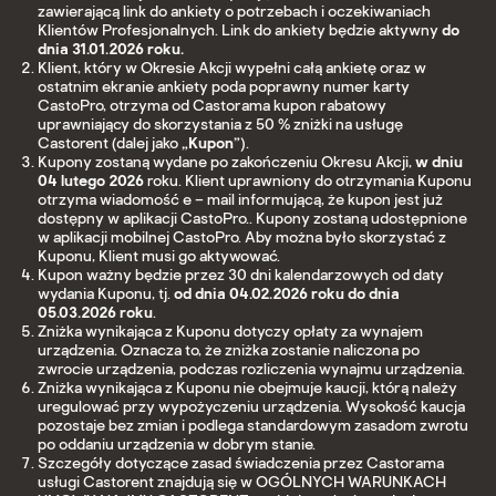
zawierającą link do ankiety o potrzebach i oczekiwaniach
Klientów Profesjonalnych. Link do ankiety będzie aktywny
do
dnia 31.01.2026 roku.
Klient, który w Okresie Akcji wypełni całą ankietę oraz w
ostatnim ekranie ankiety poda poprawny numer karty
CastoPro, otrzyma od Castorama kupon rabatowy
uprawniający do skorzystania z 50 % zniżki na usługę
Castorent (dalej jako
„Kupon”
).
Kupony zostaną wydane po zakończeniu Okresu Akcji,
w dniu
04 lutego 2026
roku. Klient uprawniony do otrzymania Kuponu
otrzyma wiadomość e – mail informującą, że kupon jest już
dostępny w aplikacji CastoPro.. Kupony zostaną udostępnione
w aplikacji mobilnej CastoPro. Aby można było skorzystać z
Kuponu, Klient musi go aktywować.
Kupon ważny będzie przez 30 dni kalendarzowych od daty
wydania Kuponu, tj.
od dnia 04.02.2026 roku do dnia
05.03.2026 roku
.
Zniżka wynikająca z Kuponu dotyczy opłaty za wynajem
urządzenia. Oznacza to, że zniżka zostanie naliczona po
zwrocie urządzenia, podczas rozliczenia wynajmu urządzenia.
Zniżka wynikająca z Kuponu nie obejmuje kaucji, którą należy
uregulować przy wypożyczeniu urządzenia. Wysokość kaucja
pozostaje bez zmian i podlega standardowym zasadom zwrotu
po oddaniu urządzenia w dobrym stanie.
Szczegóły dotyczące zasad świadczenia przez Castorama
usługi Castorent znajdują się w OGÓLNYCH WARUNKACH